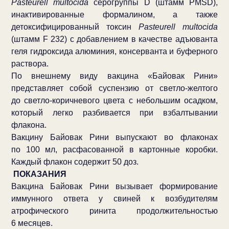
Pasteurell multocida
серогруппы D (штамм PMSD),
инактивированные формалином, а также
детоксифицированный токсин
Pasteurell multocida
(штамм F 232) с добавлением в качестве адъюванта
геля гидроксида алюминия, консерванта и буферного
раствора.
По внешнему виду вакцина «Байовак Рини»
представляет собой суспензию от светло-желтого
до светло-коричневого цвета с небольшим осадком,
который легко разбивается при взбалтывании
флакона.
Вакцину Байовак Рини выпускают во флаконах
по 100 мл, расфасованной в картонные коробки.
Каждый флакон содержит 50 доз.
ПОКАЗАНИЯ
Вакцина Байовак Рини вызывает формирование
иммунного ответа у свиней к возбудителям
атрофического ринита продолжительностью
6 месяцев.