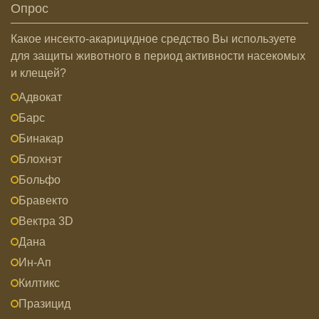
Опрос
Какое инсекто-акарицидное средство Вы используете
для защиты животного в период активности насекомых
и клещей?
Адвокат
Барс
Бинакар
Блохнэт
Больфо
Бравекто
Вектра 3D
Дана
Ин-Ап
Килтикс
Празицид