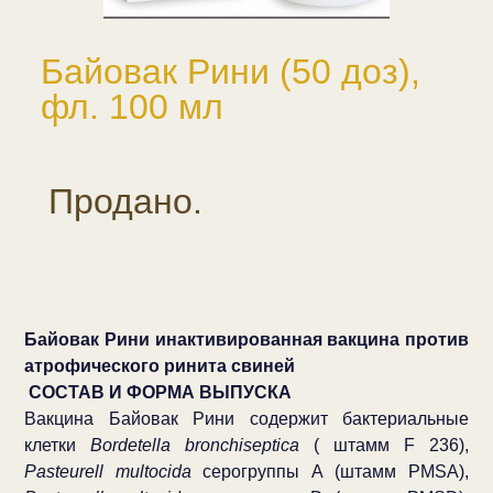
Байовак Рини (50 доз),
фл. 100 мл
Продано.
Байовак Рини инактивированная вакцина против
атрофического ринита свиней
СОСТАВ И ФОРМА ВЫПУСКА
Вакцина Байовак Рини содержит бактериальные
клетки
Bordetella bronchiseptica
( штамм F 236),
Pasteurell multocida
серогруппы А (штамм РМSA),