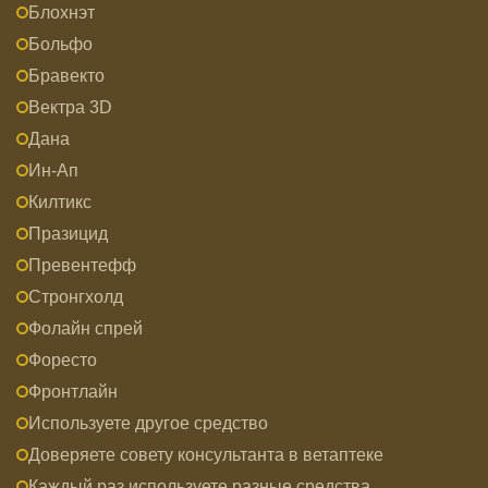
Блохнэт
Больфо
Бравекто
Вектра 3D
Дана
Ин-Ап
Килтикс
Празицид
Превентефф
Стронгхолд
Фолайн спрей
Форесто
Фронтлайн
Используете другое средство
Доверяете совету консультанта в ветаптеке
Каждый раз используете разные средства