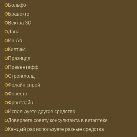
Больфо
Бравекто
Вектра 3D
Дана
Ин-Ап
Килтикс
Празицид
Превентефф
Стронгхолд
Фолайн спрей
Форесто
Фронтлайн
Используете другое средство
Доверяете совету консультанта в ветаптеке
Каждый раз используете разные средства