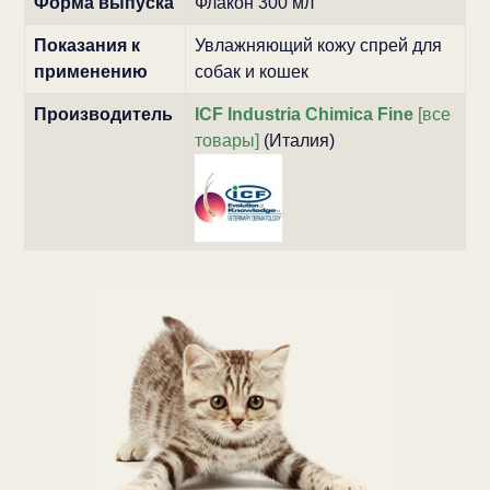
Форма выпуска
Флакон 300 мл
Показания к
Увлажняющий кожу спрей для
применению
собак и кошек
Производитель
ICF Industria Chimica Fine
[все
товары]
(Италия)