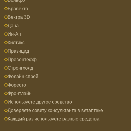
Больфо
Бравекто
Вектра 3D
Дана
Ин-Ап
Килтикс
Празицид
Превентефф
Стронгхолд
Фолайн спрей
Форесто
Фронтлайн
Используете другое средство
Доверяете совету консультанта в ветаптеке
Каждый раз используете разные средства