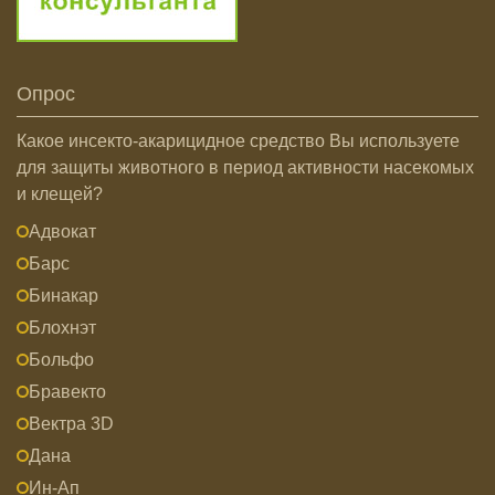
Опрос
Какое инсекто-акарицидное средство Вы используете
для защиты животного в период активности насекомых
и клещей?
Адвокат
Барс
Бинакар
Блохнэт
Больфо
Бравекто
Вектра 3D
Дана
Ин-Ап