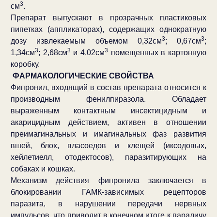
3
см
.
Препарат выпускают в прозрачных пластиковых
пипетках (аппликаторах), содержащих однократную
3
3
дозу извлекаемым объемом 0,32см
; 0,67см
;
3
3
3
1,34см
; 2,68см
и 4,02см
помещенных в картонную
коробку.
ФАРМАКОЛОГИЧЕСКИЕ СВОЙСТВА
Фипронил, входящий в состав препарата относится к
производным фенилпиразола. Обладает
выраженным контактным инсектицидным и
акарицидным действием, активен в отношении
преимагинальных и имагинальных фаз развития
вшей, блох, власоедов и клещей (иксодовых,
хейлетиелл, отодектосов), паразитирующих на
собаках и кошках.
Механизм действия фипронила заключается в
блокировании ГАМК-зависимых рецепторов
паразита, в нарушении передачи нервных
импульсов, что приводит в конечном итоге к параличу