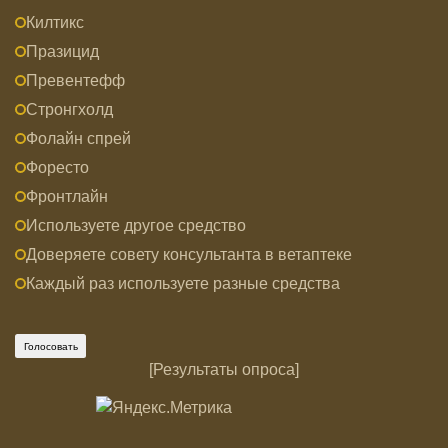
Килтикс
Празицид
Превентефф
Стронгхолд
Фолайн спрей
Форесто
Фронтлайн
Используете другое средство
Доверяете совету консультанта в ветаптеке
Каждый раз используете разные средства
[
Результаты опроса
]