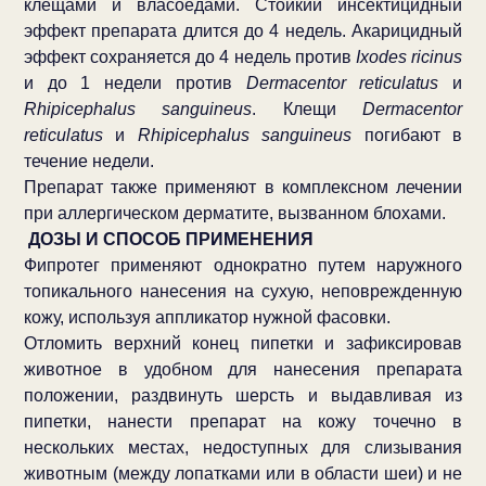
клещами и власоедами. Стойкий инсектицидный
эффект препарата длится до 4 недель. Акарицидный
эффект сохраняется до 4 недель против
Ixodes ricinus
и до 1 недели против
Dermacentor reticulatus
и
Rhipicephalus sanguineus
. Клещи
Dermacentor
reticulatus
и
Rhipicephalus sanguineus
погибают в
течение недели.
Препарат также применяют в комплексном лечении
при аллергическом дерматите, вызванном блохами.
ДОЗЫ И СПОСОБ ПРИМЕНЕНИЯ
Фипротег применяют однократно путем наружного
топикального нанесения на сухую, неповрежденную
кожу, используя аппликатор нужной фасовки.
Отломить верхний конец пипетки и зафиксировав
животное в удобном для нанесения препарата
положении, раздвинуть шерсть и выдавливая из
пипетки, нанести препарат на кожу точечно в
нескольких местах, недоступных для слизывания
животным (между лопатками или в области шеи) и не