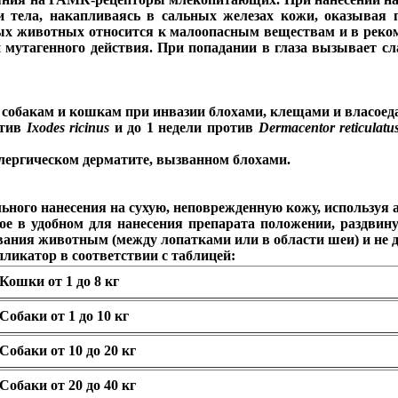
и тела, накапливаясь в сальных железах кожи, оказывая 
ых животных относится к малоопасным веществам и в реком
и мутагенного действия. При попадании в глаза вызывает сл
 собакам и кошкам при инвазии блохами, клещами и власоед
отив
Ixodes ricinus
и до 1 недели против
Dermacentor reticulatu
лергическом дерматите, вызванном блохами.
ного нанесения на сухую, неповрежденную кожу, используя 
е в удобном для нанесения препарата положении, раздвину
вания животным (между лопатками или в области шеи) и не д
икатор в соответствии с таблицей:
Кошки от 1 до 8 кг
Собаки от 1 до 10 кг
Собаки от 10 до 20 кг
Собаки от 20 до 40 кг