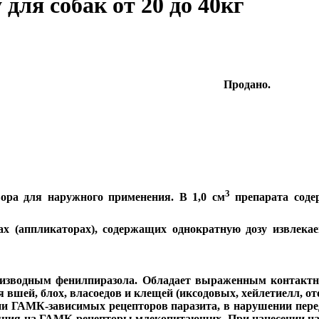
 для собак от 20 до 40кг
Продано.
3
вора для наружного применения. В 1,0 см
препарата соде
х (аппликаторах), содержащих однократную дозу извлека
роизводным фенилпиразола. Обладает выраженным контакт
шей, блох, власоедов и клещей (иксодовых, хейлетиелл, от
и ГАМК-зависимых рецепторов паразита, в нарушении перед
ияния на ГАМК-рецепторы млекопитающих. При нанесении на 