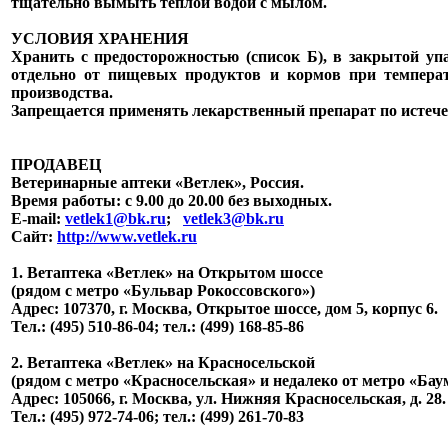
тщательно вымыть теплой водой с мылом.
УСЛОВИЯ ХРАНЕНИЯ
Хранить с предосторожностью (список Б), в закрытой уп
отдельно от пищевых продуктов и кормов при температ
производства.
Запрещается применять лекарственный препарат по истече
ПРОДАВЕЦ
Ветеринарные аптеки «Ветлек», Россия
.
Время работы: с 9.00 до 20.00 без выходных.
E-mail:
vetlek1@bk.ru
;
vetlek3@bk.ru
Сайт:
http://www.vetlek.ru
1. Ветаптека «Ветлек» на Открытом шоссе
(рядом с метро «Бульвар Рокоссовского»)
Адрес: 107370, г. Москва, Открытое шоссе, дом 5, корпус 6.
Тел.: (495) 510-86-04; тел.: (499) 168-85-86
2. Ветаптека «Ветлек» на Красносельской
(рядом с метро «Красносельская» и недалеко от метро «Бау
Адрес: 105066, г. Москва, ул. Нижняя Красносельская, д. 28.
Тел.: (495) 972-74-06; тел.: (499) 261-70-83