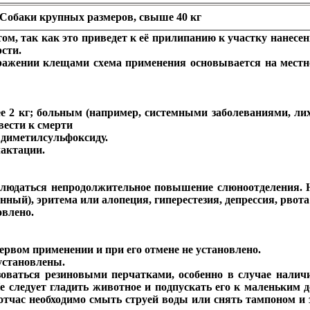
Собаки крупных размеров, свыше 40 кг
м, так как это приведет к её прилипанию к участку нанесен
сти.
аражении клещами схема применения основывается на мест
ее 2 кг; больным (например, системными заболеваниями, л
вести к смерти
 диметилсульфоксиду.
лактации.
юдаться непродолжительное повышение слюноотделения. На
анный), эритема или алопеция, гиперестезия, депрессия, рвот
овлено.
ервом применении и при его отмене не установлено.
установлены.
оваться резиновыми перчатками, особенно в случае налич
е следует гладить животное и подпускать его к маленьким д
тотчас необходимо смыть струей воды или снять тампоном и 