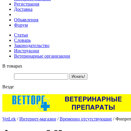
Регистрация
Доставка
Объявления
Форум
Статьи
Словарь
Законодательство
Инструкции
Ветеринарные организации
В товарах
Везде
VetLek
/
Интернет-магазин
/
Временно отсутствующие
/ Фипроте