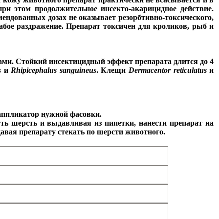
при этом продолжительное инсекто-акарицидное действие.
ендованных дозах не оказывает резорбтивно-токсического,
абое раздражение. Препарат токсичен для кроликов, рыб и
ами. Стойкий инсектицидный эффект препарата длится до 4
s
и
Rhipicephalus sanguineus
. Клещи
Dermacentor reticulatus
и
аппликатор нужной фасовки.
ть шерсть и выдавливая из пипетки, нанести препарат на
авая препарату стекать по шерсти животного.