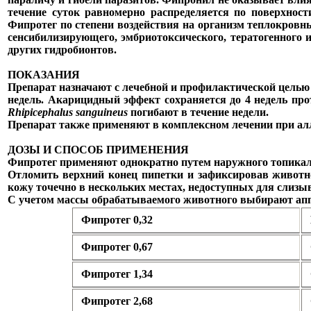
течение суток равномерно распределяется по поверхност
Фипротег по степени воздействия на организм теплокровн
сенсибилизирующего, эмбриотоксического, тератогенного 
других гидробионтов.
ПОКАЗАНИЯ
Препарат назначают с лечебной и профилактической целью
недель. Акарицидный эффект сохраняется до 4 недель пр
Rhipicephalus sanguineus
погибают в течение недели.
Препарат также применяют в комплексном лечении при ал
ДОЗЫ И СПОСОБ ПРИМЕНЕНИЯ
Фипротег применяют однократно путем наружного топикаль
Отломить верхний конец пипетки и зафиксировав животно
кожу точечно в нескольких местах, недоступных для слизы
С учетом массы обрабатываемого животного выбирают аппл
Фипротег 0,32
Фипротег 0,67
Фипротег 1,34
Фипротег 2,68