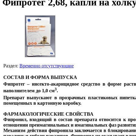
Фипротег 2,68, капли на холку
Раздел:
Временно отсутствующие
СОСТАВ И ФОРМА ВЫПУСКА
Фипротег – инсекто-акарицидное средство в форме раст
3
наполнителем до 1,0 см
.
Препарат выпускают в прозрачных пластиковых пипетка
помещенных в картонную коробку.
ФАРМАКОЛОГИЧЕСКИЕ СВОЙСТВА
Фипронил, входящий в состав препарата относится к п
отношении преимагинальных и имагинальных фаз развития в
Механизм действия фипронила заключается в блокировани
параличу и гибели паразитов. Фипронил не оказывает вл