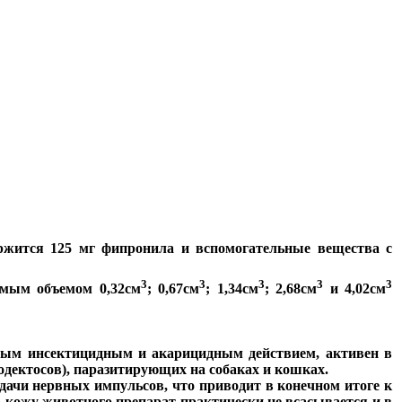
ржится 125 мг фипронила и вспомогательные вещества с
3
3
3
3
3
емым объемом 0,32см
; 0,67см
; 1,34см
; 2,68см
и 4,02см
ным инсектицидным и акарицидным действием, активен в
одектосов), паразитирующих на собаках и кошках.
ачи нервных импульсов, что приводит в конечном итоге к
кожу животного препарат практически не всасывается и в