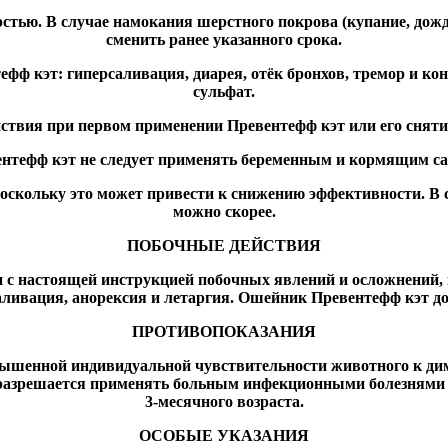
тью. В случае намокания шерстного покрова (купание, дождь
сменить ранее указанного срока.
ф кэт: гиперсаливация, диарея, отёк бронхов, тремор и кон
сульфат.
ствия при первом применении Превентефф кэт или его сняти
нтефф кэт не следует применять беременным и кормящим с
оскольку это может привести к снижению эффективности. В сл
можно скорее.
ПОБОЧНЫЕ ДЕЙСТВИЯ
с настоящей инструкцией побочных явлений и осложнений, к
аливация, анорексия и летаргия. Ошейник Превентефф кэт до
ПРОТИВОПОКАЗАНИЯ
ышенной индивидуальной чувствительности животного к ди
 разрешается применять больным инфекционными болезням
3-месячного возраста.
ОСОБЫЕ УКАЗАНИЯ