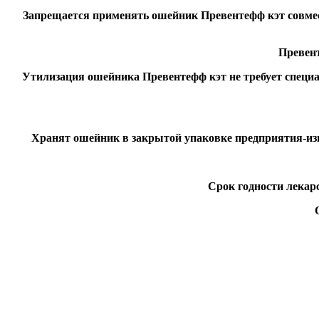
Запрещается применять ошейник Превентефф кэт совмест
Превен
Утилизация ошейника Превентефф кэт не требует специ
Хранят ошейник в закрытой упаковке предприятия-изго
Срок годности лекарс