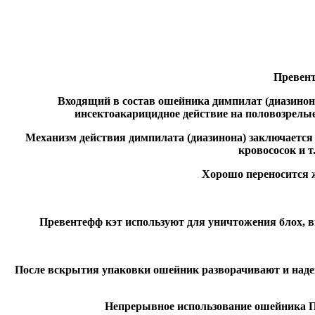
Превент
Входящий в состав ошейника димпилат (диазинон)
инсектоакарицидное действие на половозрелы
Механизм действия димпилата (диазинона) заключается
кровососок и т
Хорошо переносится 
Превентефф кэт используют для уничтожения блох, в
После вскрытия упаковки ошейник разворачивают и надев
Непрерывное использование ошейника Пр