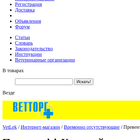
Регистрация
Доставка
Объявления
Форум
Статьи
Словарь
Законодательство
Инструкции
Ветеринарные организации
В товарах
Везде
VetLek
/
Интернет-магазин
/
Временно отсутствующие
/ Превен