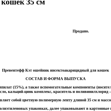
 кошек 35 см
Продано.
Превентефф Кэт ошейник инсектоакарицидный для кошек
СОСТАВ И ФОРМА ВЫПУСКА
илат (15%), а также вспомогательные компоненты (носитель)
асло, кальций-цинк комплекс, краситель и поливинилхлорид –
яет собой цветную полимерную ленту длиной 35 см и массой
олиэтиленовых упаковках, далее упаковывают в картонные к