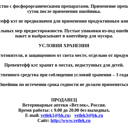
но с фосфорорганическими препаратами. Применение препар
суток после применения ошейника.
тефф кэт не предназначен для применения продуктивным жи
альных мер предосторожности. Пустые упаковки из-под оше
пакет и выбрасывают в контейнер для мусора.
УСЛОВИЯ ХРАНЕНИЯ
товителя, в защищенном от света месте, отдельно от продукт
Превентефф кэт хранят в местах, недоступных для детей.
твенного средства при соблюдении условий хранения – 3 года
Ошейник по истечении срока годности не должен применяться
ПРОДАВЕЦ
Ветеринарные аптеки «Ветлек», Россия
.
Время работы: с 9.00 до 20.00 без выходных.
E-mail:
vetlek1@bk.ru
;
vetlek3@bk.ru
Сайт:
http://www.vetlek.ru