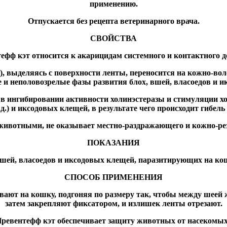
применению.
Отпускается без рецепта ветеринарного врача.
СВОЙСТВА
ефф кэт относится к акарицидам системного и контактного д
, выделяясь с поверхности ленты, переносится на кожно-во
е и неполовозрелые фазы развития блох, вшей, власоедов и 
 в ингибировании активности холинэстеразы и стимуляции хо
.д.) и иксодовых клещей, в результате чего происходит гибель
животными, не оказывает местно-раздражающего и кожно-рез
ПОКАЗАНИЯ
шей, власоедов и иксодовых клещей, паразитирующих на ко
СПОСОБ ПРИМЕНЕНИЯ
ают на кошку, подгоняя по размеру так, чтобы между шеей 
затем закрепляют фиксатором, и излишек ленты отрезают.
евентефф кэт обеспечивает защиту животных от насекомых 