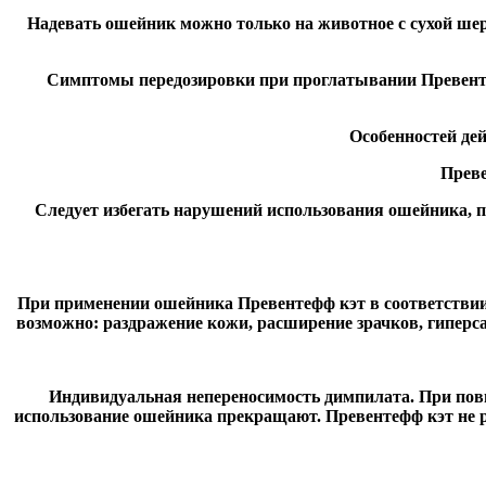
Надевать ошейник можно только на животное с сухой шерс
Симптомы передозировки при проглатывании Превентеф
Особенностей дей
Преве
Следует избегать нарушений использования ошейника, п
При применении ошейника Превентефф кэт в соответствии 
возможно: раздражение кожи, расширение зрачков, гиперс
Индивидуальная непереносимость димпилата. При пов
использование ошейника прекращают. Превентефф кэт не