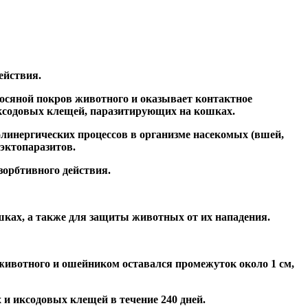
ействия.
лосяной покров животного и оказывает контактное
иксодовых клещей, паразитирующих на кошках.
линергических процессов в организме насекомых (вшей,
 эктопаразитов.
орбтивного действия.
шках, а также для защиты животных от их нападения.
животного и ошейником оставался промежуток около 1 см,
и иксодовых клещей в течение 240 дней.