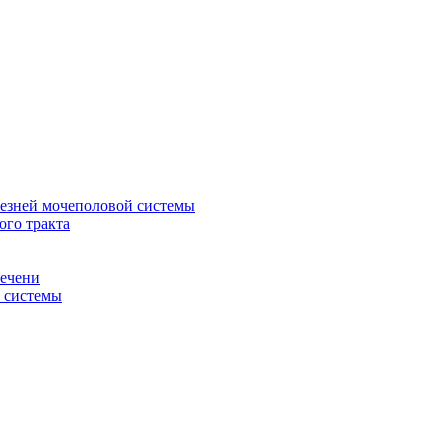
лезней мочеполовой системы
ого тракта
печени
й системы