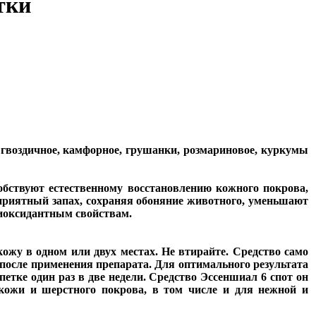
тки
 гвоздичное, камфорное, грушанки, розмариновое, куркумы
обствуют естественному восстановлению кожного покрова,
риятный запах, сохраняя обоняние животного, уменьшают
тиоксидантным свойствам.
ожу в одном или двух местах. Не втирайте. Средство само
й после применения препарата. Для оптимального результата
етке один раз в две недели. Средство Эссеншиал 6 спот он
кожи и шерстного покрова, в том числе и для нежной и