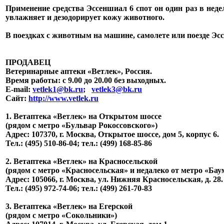
Применение средства Эссеншиал 6 спот он один раз в нед
увлажняет и дезодорирует кожу животного.
В поездках с животным на машине, самолете или поезде Эс
ПРОДАВЕЦ
Ветеринарные аптеки «Ветлек», Россия
.
Время работы: с 9.00 до 20.00 без выходных.
E-mail:
vetlek1@bk.ru
;
vetlek3@bk.ru
Сайт:
http://www.vetlek.ru
1. Ветаптека «Ветлек» на Открытом шоссе
(рядом с метро «Бульвар Рокоссовского»)
Адрес: 107370, г. Москва, Открытое шоссе, дом 5, корпус 6.
Тел.: (495) 510-86-04; тел.: (499) 168-85-86
2. Ветаптека «Ветлек» на Красносельской
(рядом с метро «Красносельская» и недалеко от метро «Бау
Адрес: 105066, г. Москва, ул. Нижняя Красносельская, д. 28.
Тел.: (495) 972-74-06; тел.: (499) 261-70-83
3. Ветаптека «Ветлек» на Егерской
(рядом с метро «Сокольники»)