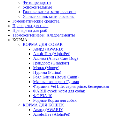
Фитопрепараты
Успокоительные
Глазные капли, мази, лосьоны
Ушные капли, мази, лосьоны
Гомеопатические средства
Препараты для пчел
Препараты для рыб
Термоконтейнеры, Хладоэлементы
КОРМА
КОРМА ДЛЯ СОБАК
Авард (AWARD)
АльфаПэт (AlphaPet)
Аллева (Alleva Care Dog)
Грандорф (Grandorf)
Монж (Monge)
Пурина (Purina)
Роял Канин (Royal Canin)
Мясные консервы Гурман
Фармина Vet Life, серия prime, беззерновая
ФАRШ сухой корм для собак
ФОРЗА 10
Родные Корма для собак
КОРМА ДЛЯ КОШЕК
Авард (AWARD)
АльфаПэт (AlphaPet)