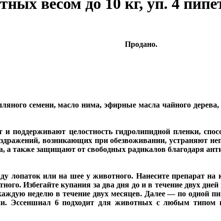
ных весом до 10 кг, уп. 4 пипе
Продано.
пляного семени, масло нима, эфирные масла чайного дерева,
 и поддерживают целостность гидролипидной пленки, спос
здражений, возникающих при обезвоживании, устраняют неп
а, а также защищают от свободных радикалов благодаря ан
у лопаток или на шее у животного. Нанесите препарат на к
ного. Избегайте купания за два дня до и в течение двух дне
каждую неделю в течение двух месяцев. Далее — по одной пип
ни. Эссеншиал 6 подходит для животных с любым типом 