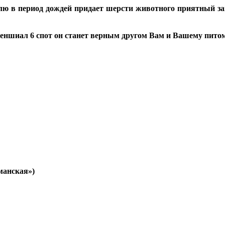
елю в период дождей придает шерсти животного приятный зап
сеншиал 6 спот он станет верным другом Вам и Вашему питом
манская»)