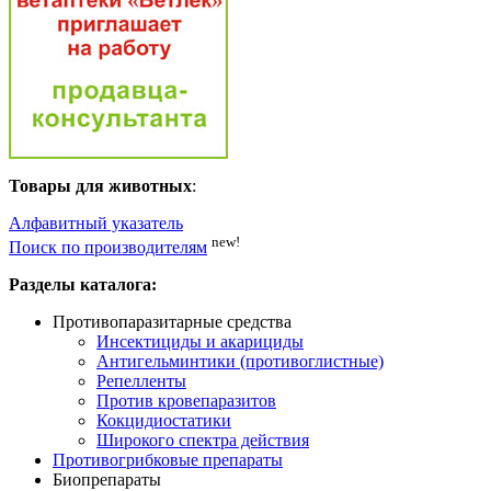
Товары для животных
:
Алфавитный указатель
new!
Поиск по производителям
Разделы каталога:
Противопаразитарные средства
Инсектициды и акарициды
Антигельминтики (противоглистные)
Репелленты
Против кровепаразитов
Кокцидиостатики
Широкого спектра действия
Противогрибковые препараты
Биопрепараты