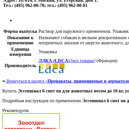
Адрес: 107014, г. Москва, ул. Егерская, дом 1.
Тел.: (495) 962-00-78; тел.: (495) 962-00-81
Форма выпуска
Раствор для наружного применения. Упаковк
Показания к
Назначают собакам и мелким декоративным 
применению
неприятных запахов от шерсти животного, д
Единица
Упаковка
измерения
ЛДКА (LDCA)
[все товары]
(Франция)
Производитель
Вернуться в раздел «
Препараты, применяемые в дерматоло
Купить
Эссеншиал 6 спот он для животных весом до 10 кг, уп
Подробная инструкция по применению
Эссеншиал 6 спот он д
Рекомендуем: