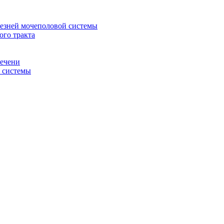
лезней мочеполовой системы
ого тракта
печени
й системы