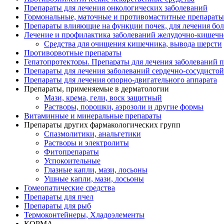
Препараты для лечения онкологических заболеваний
Гормональные, маточные и противомаститные препараты
Препараты влияющие на функции почек, для лечения бо
Лечение и профилактика заболеваний желудочно-
кишечн
Средства для очищения кишечника, вывода шерсти
Противорвотные препараты
Гепатопротекторы. Препараты для лечения заболеваний 
Препараты для лечения заболеваний сердечно-
сосудисто
Препараты для лечения опорно-
двигательного аппарата
Препараты, применяемые в дерматологии
Мази, крема, гели, воск защитный
Растворы, порошки, аэрозоли и другие формы
Витаминные и минеральные препараты
Препараты других фармакологических групп
Спазмолитики, анальгетики
Растворы и электролиты
Фитопрепараты
Успокоительные
Глазные капли, мази, лосьоны
Ушные капли, мази, лосьоны
Гомеопатические средства
Препараты для пчел
Препараты для рыб
Термоконтейнеры, Хладоэлементы
КОРМА