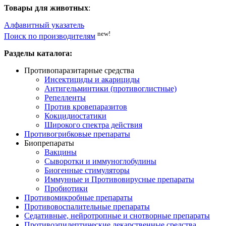
Товары для животных
:
Алфавитный указатель
new!
Поиск по производителям
Разделы каталога:
Противопаразитарные средства
Инсектициды и акарициды
Антигельминтики (противоглистные)
Репелленты
Против кровепаразитов
Кокцидиостатики
Широкого спектра действия
Противогрибковые препараты
Биопрепараты
Вакцины
Сыворотки и иммуноглобулины
Биогенные стимуляторы
Иммунные и Противовирусные препараты
Пробиотики
Противомикробные препараты
Противовоспалительные препараты
Седативные, нейротропные и снотворные препараты
Противоэпилептические лекарственные средства