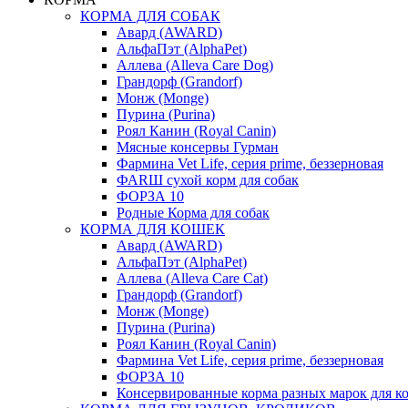
КОРМА ДЛЯ СОБАК
Авард (AWARD)
АльфаПэт (AlphaPet)
Аллева (Alleva Care Dog)
Грандорф (Grandorf)
Монж (Monge)
Пурина (Purina)
Роял Канин (Royal Canin)
Мясные консервы Гурман
Фармина Vet Life, серия prime, беззерновая
ФАRШ сухой корм для собак
ФОРЗА 10
Родные Корма для собак
КОРМА ДЛЯ КОШЕК
Авард (AWARD)
АльфаПэт (AlphaPet)
Аллева (Alleva Care Cat)
Грандорф (Grandorf)
Монж (Monge)
Пурина (Purina)
Роял Канин (Royal Canin)
Фармина Vet Life, серия prime, беззерновая
ФОРЗА 10
Консервированные корма разных марок для к