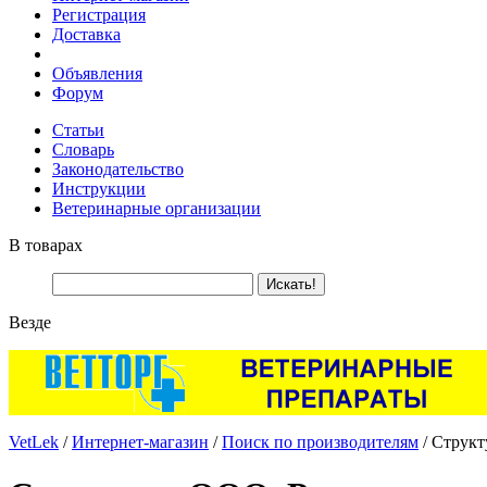
Регистрация
Доставка
Объявления
Форум
Статьи
Словарь
Законодательство
Инструкции
Ветеринарные организации
В товарах
Везде
VetLek
/
Интернет-магазин
/
Поиск по производителям
/ Структ