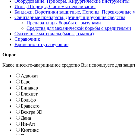
Оборудование, Приборы, Хирургические инструменты
Иглы, Шприцы, Системы переливания
Бандажи, Воротники защитные, Попоны, Перевязочные 
Санитарные препараты, Дезинфицирующие средства
Препараты для борьбы с грызунами
Средства для механической борьбы с вредителями
Смазочные материалы (масла, смазки)
Справочник
Временно отсутствующие
Опрос
Какое инсекто-акарицидное средство Вы используете для защи
Адвокат
Барс
Бинакар
Блохнэт
Больфо
Бравекто
Вектра 3D
Дана
Ин-Ап
Килтикс