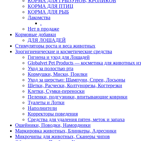
КОРМА ДЛЯ ГРЫЗУНОВ, КРОЛИКОВ
КОРМА ДЛЯ ПТИЦ
КОРМА ДЛЯ РЫБ
Лакомства
.
Нет в продаже
Кормовые добавки
ДЛЯ ЛОШАДЕЙ
Стимуляторы роста и веса животных
Зоогигиенические и косметические средства
Гигиена и уход для Лошадей
Globalvet Pet Products — косметика для животных и
Уход за полостью рта
Кормушки, Миски, Поилки
Уход за шерстью: Шампуни, Спреи, Лосьоны
Щетки, Расчески, Колтунорезы, Когтерезки
Клетки, Сумки-переноски
Пеленки, подгузники, впитывающие коврики
Туалеты и Лотки
Наполнители
Корректоры поведения
Средства для удаления пятен, меток и запаха
Ошейники, Поводки, Намордники
Маркировка животных, Блинкеры, Адресники
Микрочипы для животных, Сканеры чипов