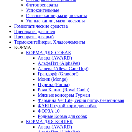
Фитопрепараты
Успокоительные
Глазные капли, мази, лосьоны
Ушные капли, мази, лосьоны
Гомеопатические средства
Препараты для пчел
Препараты для рыб
Термоконтейнеры, Хладоэлементы
КОРМА
КОРМА ДЛЯ СОБАК
Авард (AWARD)
АльфаПэт (AlphaPet)
Аллева (Alleva Care Dog)
Грандорф (Grandorf)
Монж (Monge)
Пурина (Purina)
Роял Канин (Royal Canin)
Мясные консервы Гурман
Фармина Vet Life, серия prime, беззерновая
ФАRШ сухой корм для собак
ФОРЗА 10
Родные Корма для собак
КОРМА ДЛЯ КОШЕК
Авард (AWARD)