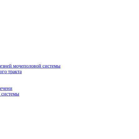
лезней мочеполовой системы
ого тракта
печени
й системы