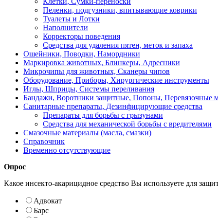
Клетки, Сумки-переноски
Пеленки, подгузники, впитывающие коврики
Туалеты и Лотки
Наполнители
Корректоры поведения
Средства для удаления пятен, меток и запаха
Ошейники, Поводки, Намордники
Маркировка животных, Блинкеры, Адресники
Микрочипы для животных, Сканеры чипов
Оборудование, Приборы, Хирургические инструменты
Иглы, Шприцы, Системы переливания
Бандажи, Воротники защитные, Попоны, Перевязочные 
Санитарные препараты, Дезинфицирующие средства
Препараты для борьбы с грызунами
Средства для механической борьбы с вредителями
Смазочные материалы (масла, смазки)
Справочник
Временно отсутствующие
Опрос
Какое инсекто-акарицидное средство Вы используете для защи
Адвокат
Барс