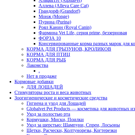
АльфаПэт (AlphaPet)
Аллева (Alleva Care Cat)
Грандорф (Grandorf)
Монж (Monge)
Пурина (Purina)
Роял Канин (Royal Canin)
Фармина Vet Life, серия prime, беззерновая
ФОРЗА 10
Консервированные корма разных марок для к
КОРМА ДЛЯ ГРЫЗУНОВ, КРОЛИКОВ
КОРМА ДЛЯ ПТИЦ
КОРМА ДЛЯ РЫБ
Лакомства
.
Нет в продаже
Кормовые добавки
ДЛЯ ЛОШАДЕЙ
Стимуляторы роста и веса животных
Зоогигиенические и косметические средства
Гигиена и уход для Лошадей
Globalvet Pet Products — косметика для животных и
Уход за полостью рта
Кормушки, Миски, Поилки
Уход за шерстью: Шампуни, Спреи, Лосьоны
Щетки, Расчески, Колтунорезы, Когтерезки