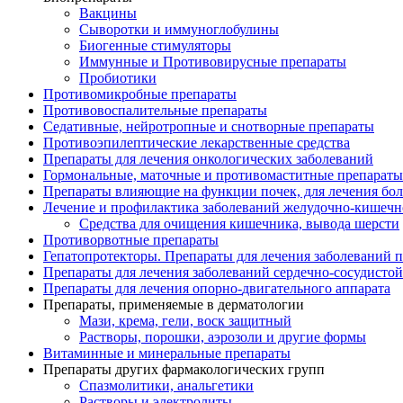
Вакцины
Сыворотки и иммуноглобулины
Биогенные стимуляторы
Иммунные и Противовирусные препараты
Пробиотики
Противомикробные препараты
Противовоспалительные препараты
Седативные, нейротропные и снотворные препараты
Противоэпилептические лекарственные средства
Препараты для лечения онкологических заболеваний
Гормональные, маточные и противомаститные препараты
Препараты влияющие на функции почек, для лечения бо
Лечение и профилактика заболеваний желудочно-
кишечн
Средства для очищения кишечника, вывода шерсти
Противорвотные препараты
Гепатопротекторы. Препараты для лечения заболеваний 
Препараты для лечения заболеваний сердечно-
сосудисто
Препараты для лечения опорно-
двигательного аппарата
Препараты, применяемые в дерматологии
Мази, крема, гели, воск защитный
Растворы, порошки, аэрозоли и другие формы
Витаминные и минеральные препараты
Препараты других фармакологических групп
Спазмолитики, анальгетики
Растворы и электролиты