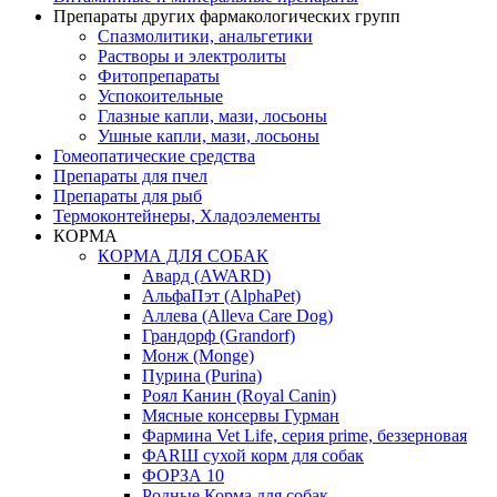
Препараты других фармакологических групп
Спазмолитики, анальгетики
Растворы и электролиты
Фитопрепараты
Успокоительные
Глазные капли, мази, лосьоны
Ушные капли, мази, лосьоны
Гомеопатические средства
Препараты для пчел
Препараты для рыб
Термоконтейнеры, Хладоэлементы
КОРМА
КОРМА ДЛЯ СОБАК
Авард (AWARD)
АльфаПэт (AlphaPet)
Аллева (Alleva Care Dog)
Грандорф (Grandorf)
Монж (Monge)
Пурина (Purina)
Роял Канин (Royal Canin)
Мясные консервы Гурман
Фармина Vet Life, серия prime, беззерновая
ФАRШ сухой корм для собак
ФОРЗА 10
Родные Корма для собак