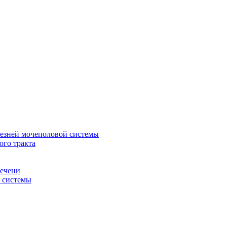
лезней мочеполовой системы
ого тракта
печени
й системы