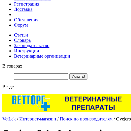
Регистрация
Доставка
Объявления
Форум
Статьи
Словарь
Законодательство
Инструкции
Ветеринарные организации
В товарах
Везде
VetLek
/
Интернет-магазин
/
Поиск по производителям
/ Ovejero