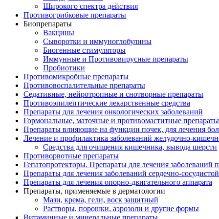
Широкого спектра действия
Противогрибковые препараты
Биопрепараты
Вакцины
Сыворотки и иммуноглобулины
Биогенные стимуляторы
Иммунные и Противовирусные препараты
Пробиотики
Противомикробные препараты
Противовоспалительные препараты
Седативные, нейротропные и снотворные препараты
Противоэпилептические лекарственные средства
Препараты для лечения онкологических заболеваний
Гормональные, маточные и противомаститные препараты
Препараты влияющие на функции почек, для лечения бо
Лечение и профилактика заболеваний желудочно-
кишечн
Средства для очищения кишечника, вывода шерсти
Противорвотные препараты
Гепатопротекторы. Препараты для лечения заболеваний 
Препараты для лечения заболеваний сердечно-
сосудисто
Препараты для лечения опорно-
двигательного аппарата
Препараты, применяемые в дерматологии
Мази, крема, гели, воск защитный
Растворы, порошки, аэрозоли и другие формы
Витаминные и минеральные препараты