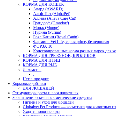
КОРМА ДЛЯ КОШЕК
Авард (AWARD)
АльфаПэт (AlphaPet)
Аллева (Alleva Care Cat)
Грандорф (Grandorf)
Монж (Monge)
Пурина (Purina)
Роял Канин (Royal Canin)
Фармина Vet Life, серия prime, беззерновая
ФОРЗА 10
Консервированные корма разных марок для к
КОРМА ДЛЯ ГРЫЗУНОВ, КРОЛИКОВ
КОРМА ДЛЯ ПТИЦ
КОРМА ДЛЯ РЫБ
Лакомства
.
Нет в продаже
Кормовые добавки
ДЛЯ ЛОШАДЕЙ
Стимуляторы роста и веса животных
Зоогигиенические и косметические средства
Гигиена и уход для Лошадей
Globalvet Pet Products — косметика для животных и
Уход за полостью рта