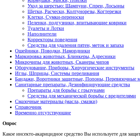
Кормушки, Миски, Поилки
Уход за шерстью: Шампуни, Спреи, Лосьоны
Щетки, Расчески, Колтунорезы, Когтерезки
Клетки, Сумки-переноски
Пеленки, подгузники, впитывающие коврики
Туалеты и Лотки
Наполнители
Корректоры поведения
Средства для удаления пятен, меток и запаха
Ошейники, Поводки, Намордники
Маркировка животных, Блинкеры, Адресники
Микрочипы для животных, Сканеры чипов
Оборудование, Приборы, Хирургические инструменты
Иглы, Шприцы, Системы переливания
Бандажи, Воротники защитные, Попоны, Перевязочные 
Санитарные препараты, Дезинфицирующие средства
Препараты для борьбы с грызунами
Средства для механической борьбы с вредителями
Смазочные материалы (масла, смазки)
Справочник
Временно отсутствующие
Опрос
Какое инсекто-акарицидное средство Вы используете для защи