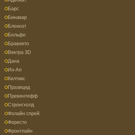
Барс
Бинакар
Блохнэт
Больфо
Бравекто
Вектра 3D
Дана
Ин-Ап
Килтикс
Празицид
Превентефф
Стронгхолд
Фолайн спрей
Форесто
Фронтлайн