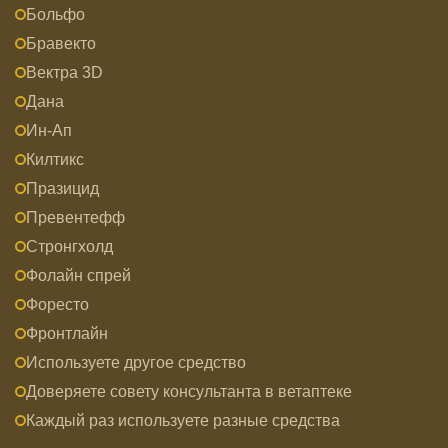
Больфо
Бравекто
Вектра 3D
Дана
Ин-Ап
Килтикс
Празицид
Превентефф
Стронгхолд
Фолайн спрей
Форесто
Фронтлайн
Используете другое средство
Доверяете совету консультанта в ветаптеке
Каждый раз используете разные средства