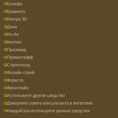
Больфо
Бравекто
Вектра 3D
Дана
Ин-Ап
Килтикс
Празицид
Превентефф
Стронгхолд
Фолайн спрей
Форесто
Фронтлайн
Используете другое средство
Доверяете совету консультанта в ветаптеке
Каждый раз используете разные средства