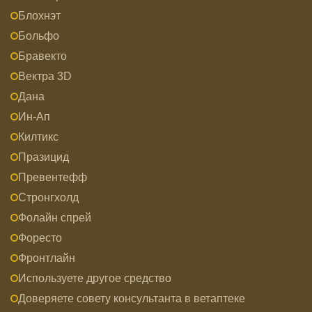
Блохнэт
Больфо
Бравекто
Вектра 3D
Дана
Ин-Ап
Килтикс
Празицид
Превентефф
Стронгхолд
Фолайн спрей
Форесто
Фронтлайн
Используете другое средство
Доверяете совету консультанта в ветаптеке