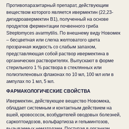
Противопаразитарный препарат, действующим
веществом которого является ивермектин (22,23-
дигидроавермектин B1), полученный на основе
продуктов ферментации почвенного гриба
Streptomyces avarmytilis. По внешнему виду Новомек
– бесцветная или слегка желтоватого цвета
прозрачная жидкость со слабым запахом,
представляющая собой раствор ивермектина в
органических растворителях. Выпускают в форме
стерильного 1 % раствора в стеклянных или
полиэтиленовых флаконах по 10 мл, 100 мл или в
ампулах по 1 мл, 5 мл.
ФАРМАКОЛОГИЧЕСКИЕ СВОЙСТВА
Ивермектин, действующее вещество Новомека,
обладает системным и контактным действием на
вшей, кровососок, возбудителей оводовых болезней,
саркоптоидозов, вольфартиоза и гельминтозов,
вызываемых нематодами. Поступая в организм