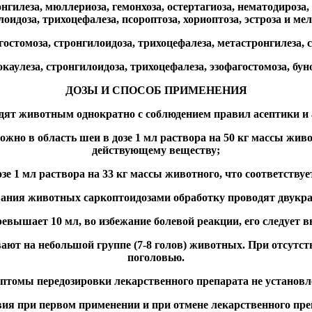
гилеза, мюллериоза, гемонхоза, остертагиоза, нематодироза, 
оидоза, трихоцефалеза, псороптоза, хориоптоза, эстроза и ме
гостомоза, стронгилоидоза, трихоцефалеза, метастронгилеза, 
аулеза, стронгилоидоза, трихоцефалеза, эзофагостомоза, буно
ДОЗЫ И СПОСОБ ПРИМЕНЕНИЯ
дят животным однократно с соблюдением правил асептики и 
ожно в область шеи в дозе 1 мл раствора на 50 кг массы живо
действующему веществу;
е 1 мл раствора на 33 кг массы животного, что соответствуе
ания животных саркоптоидозами обработку проводят двукрат
евышает 10 мл, во избежание болевой реакции, его следует в
т на небольшой группе (7-8 голов) животных. При отсутст
поголовью.
птомы передозировки лекарственного препарата не установл
вия при первом применении и при отмене лекарственного пре