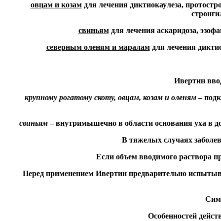
овцам и козам
для лечения диктиокаулеза, протострон
стронгил
свиньям
для лечения аскаридоза, эзофа
северным оленям и маралам
для лечения диктиок
Ивертин вво
крупному рогатому скоту, овцам, козам и оленям
– подк
свиньям
– внутримышечно в области основания уха в доз
В тяжелых случаях заболев
Если объем вводимого раствора пр
Перед применением Ивертин предварительно испытываю
Сим
Особенностей дейст