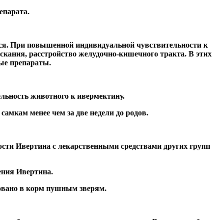
епарата.
тся. При повышенной индивидуальной чувствительности к
скания, расстройство желудочно-кишечного тракта. В этих
ые препараты.
ьность животного к ивермектину.
мкам менее чем за две недели до родов.
ости Ивертина с лекарственными средствами других групп
ения Ивертина.
овано в корм пушным зверям.