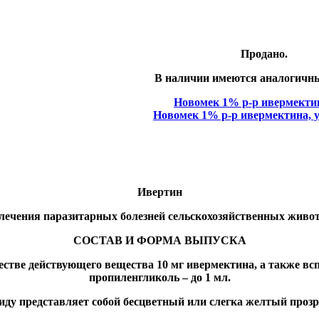
Продано.
В наличии имеются аналогичн
Новомек 1% р-р ивермектин
Новомек 1% р-р ивермектина, уп
Ивертин
 лечения паразитарных болезней сельскохозяйственных живо
СОСТАВ И ФОРМА ВЫПУСКА
естве действующего вещества 10 мг ивермектина, а также вс
пропиленгликоль – до 1 мл.
ду представляет собой бесцветный или слегка желтый проз