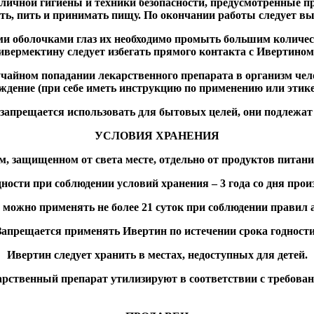
 личной гигиены и техники безопасности, предусмотренные п
ить, пить и принимать пищу. По окончании работы следует в
ми оболочками глаз их необходимо промыть большим количе
ивермектину следует избегать прямого контакта с Ивертином
учайном попадании лекарственного препарата в организм чел
ждение (при себе иметь инструкцию по применению или этике
запрещается использовать для бытовых целей, они подлежат
УСЛОВИЯ ХРАНЕНИЯ
м, защищенном от света месте, отдельно от продуктов питания
ности при соблюдении условий хранения – 3 года со дня прои
можно применять не более 21 суток при соблюдении правил а
Запрещается применять Ивертин по истечении срока годности
Ивертин следует хранить в местах, недоступных для детей.
рственный препарат утилизируют в соответствии с требован