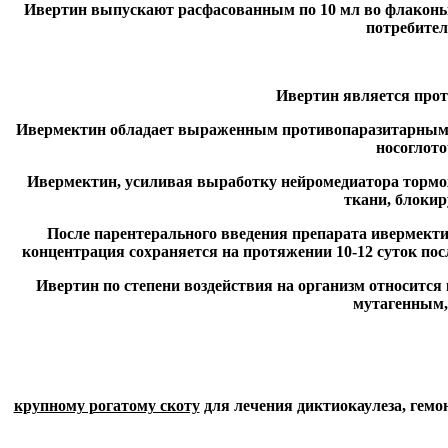
Ивертин выпускают расфасованным по 10 мл во флаконы
потребител
Ивертин является про
Ивермектин обладает выраженным противопаразитарным д
носоглото
Ивермектин, усиливая выработку нейромедиатора тормо
ткани, блокир
После парентерального введения препарата ивермекти
концентрация сохраняется на протяжении 10-12 суток по
Ивертин по степени воздействия на организм относится 
мутагенным,
крупному рогатому скоту
для лечения диктиокаулеза, гемон