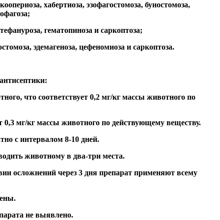
коопериоза, хабертиоза, эзофагостомоза, буностомоза,
лофагоза;
стефануроза, гематопиноза и саркоптоза;
стомоза, эдемагеноза, цефеномиоза и саркоптоза.
антисептики:
тного, что соответствует 0,2 мг/кг массы животного по
т 0,3 мг/кг массы животного по действующему веществу.
но с интервалом 8-10 дней.
водить животному в два-три места.
вии осложнений через 3 дня препарат применяют всему
ены.
парата не выявлено.