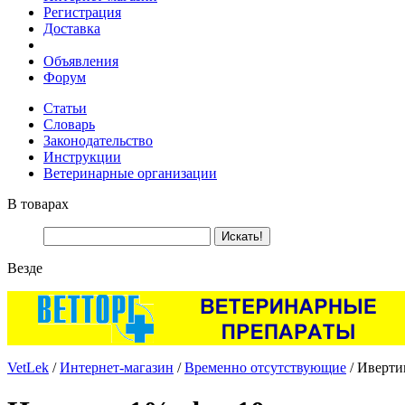
Регистрация
Доставка
Объявления
Форум
Статьи
Словарь
Законодательство
Инструкции
Ветеринарные организации
В товарах
Везде
VetLek
/
Интернет-магазин
/
Временно отсутствующие
/ Иверти