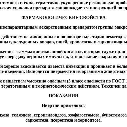
 темного стекла, герметично укупоренные резиновыми пр
ьская упаковка препарата сопровождается инструкцией по 
ФАРМАКОЛОГИЧЕСКИЕ СВОЙСТВА
тивопаразитарным лекарственным препаратом группы макро
ействием на личиночные и половозрелые стадии нематод же
чных, желудочных оводов, вшей, кровососок и саркоптоидны
жения – гаммааминомасляной кислоты, которая служит для п
ует передачу нервных импульсов, что вызывает паралич и ги
н хорошо всасывается из места инъекции и проникает в боль
сле введения. Выводится ивермектин из организма животных
к веществам умеренно опасным (3 класс опасности по ГОСТ 1
 тератогенным и эмбриотоксическим действием. Токсичен для
ПОКАЗАНИЯ
Ивертин применяют:
хоза, телязиоза, стронгилоидоза, эзофагостомоза, буностомоза
саркоптоза, псороптоза и хориоптоза.