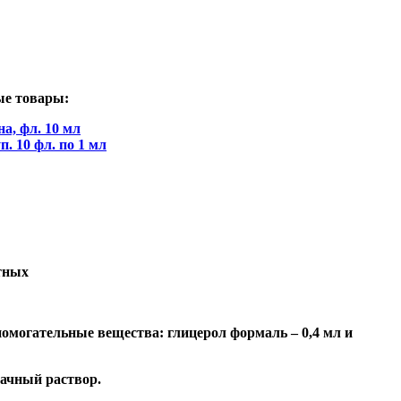
ые товары:
а, фл. 10 мл
. 10 фл. по 1 мл
тных
помогательные вещества: глицерол формаль – 0,4 мл и
рачный раствор.