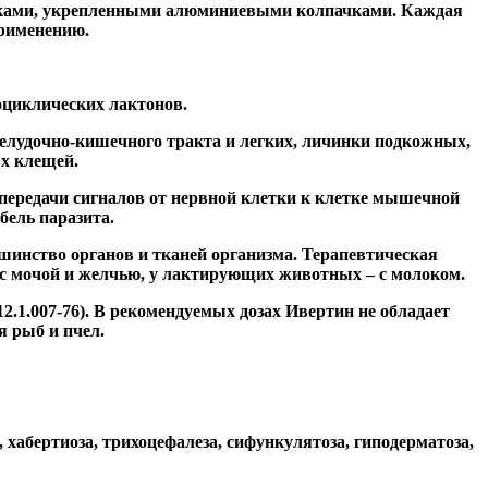
обками, укрепленными алюминиевыми колпачками. Каждая
применению.
циклических лактонов.
лудочно-кишечного тракта и легких, личинки подкожных,
х клещей.
ередачи сигналов от нервной клетки к клетке мышечной
бель паразита.
шинство органов и тканей организма. Терапевтическая
 с мочой и желчью, у лактирующих животных – с молоком.
2.1.007-76). В рекомендуемых дозах Ивертин не обладает
 рыб и пчел.
, хабертиоза, трихоцефалеза, сифункулятоза, гиподерматоза,