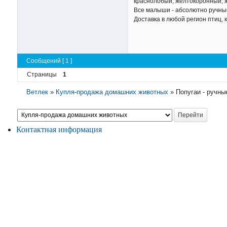
краснолобый, желтокоронный, ж
Все малыши - абсолютно ручные
Доставка в любой регион птиц, 
Сообщений [ 1 ]
Страницы
1
Ветлек
»
Купля-продажа домашних животных
»
Попугаи - ручны
Контактная информация