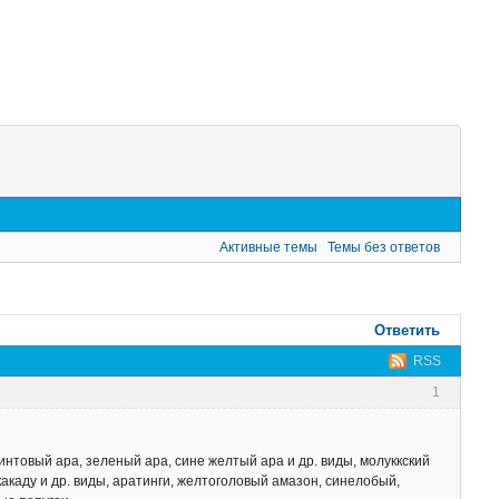
Активные темы
Темы без ответов
Ответить
RSS
1
интовый ара, зеленый ара, сине желтый ара и др. виды, молуккский
какаду и др. виды, аратинги, желтоголовый амазон, синелобый,