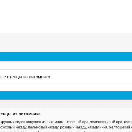
д
ные птенцы из питомника
тенцы из питомника
крупных видов попугаев из питомника : красный ара, зеленокрылый ара, гиац
тохохлый какаду, пальмовый какаду, розовый какаду, какаду инка, желтощекий 