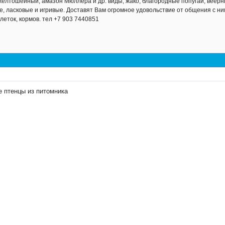
елтошейный, амазон Мюллера и др. виды, жако, благородные попугаи, веерн
, ласковые и игривые. Доставят Вам огромное удовольствие от общения с ним
клеток, кормов. тел +7 903 7440851
е птенцы из питомника