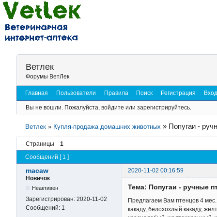
Ветлек
Форумы ВетЛек
Главная
Пользователи
Правила
Поиск
Регистрация
Вхо
Вы не вошли.
Пожалуйста, войдите или зарегистрируйтесь.
»
Попугаи - руч
Ветлек
»
Купля-продажа домашних животных
Страницы
1
Сообщений [ 1 ]
macaw
2020-11-02 00:16:59
Новичок
Тема: Попугаи - ручные п
Неактивен
Зарегистрирован:
2020-11-02
Предлагаем Вам птенцов 4 мес. 
Сообщений:
1
какаду, белохохлый какаду, жел