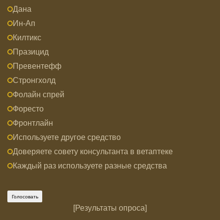
Дана
Ин-Ап
Килтикс
Празицид
Превентефф
Стронгхолд
Фолайн спрей
Форесто
Фронтлайн
Используете другое средство
Доверяете совету консультанта в ветаптеке
Каждый раз используете разные средства
[
Результаты опроса
]