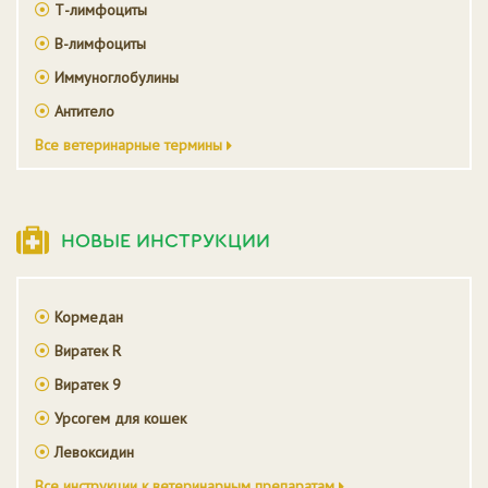
Т-лимфоциты
В-лимфоциты
Иммуноглобулины
Антитело
Все ветеринарные термины
НОВЫЕ ИНСТРУКЦИИ
Кормедан
Виратек R
Виратек 9
Урсогем для кошек
Левоксидин
Все инструкции к ветеринарным препаратам