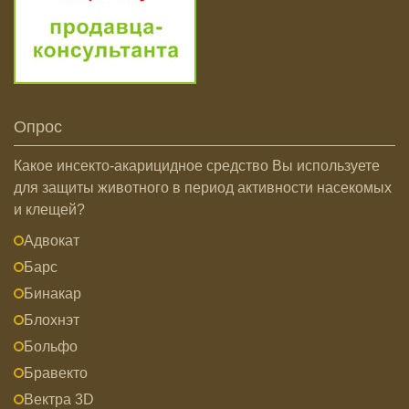
Опрос
Какое инсекто-акарицидное средство Вы используете
для защиты животного в период активности насекомых
и клещей?
Адвокат
Барс
Бинакар
Блохнэт
Больфо
Бравекто
Вектра 3D