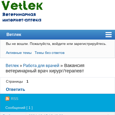
Ветлек
Вы не вошли.
Пожалуйста, войдите или зарегистрируйтесь.
Главная
Активные темы
Темы без ответов
Пользователи
Правила
»
Вакансия
Ветлек
»
Работа для врачей
ветеринарный врач хирург/терапевт
Поиск
Страницы
1
Регистрация
Ответить
Вход
RSS
Сообщений [ 1 ]