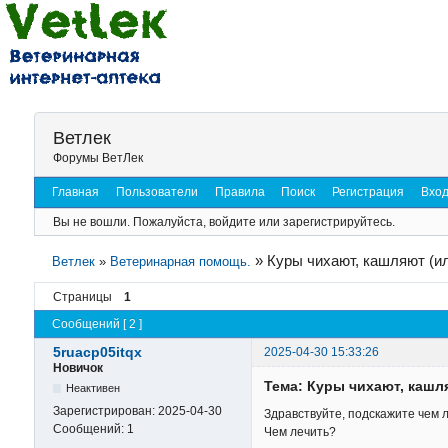
Ветлек
Форумы ВетЛек
Главная
Пользователи
Правила
Поиск
Регистрация
Вхо
Вы не вошли.
Пожалуйста, войдите или зарегистрируйтесь.
»
Куры чихают, кашляют (ил
Ветлек
»
Ветеринарная помощь.
Страницы
1
Сообщений [ 2 ]
5ruacp05itqx
2025-04-30 15:33:26
Новичок
Тема: Куры чихают, кашл
Неактивен
Зарегистрирован:
2025-04-30
Здравствуйте, подскажите чем 
Сообщений:
1
Чем лечить?