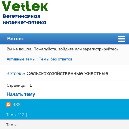
Ветлек
Вы не вошли.
Пожалуйста, войдите или зарегистрируйтесь.
Главная
Активные темы
Темы без ответов
Пользователи
Правила
»
Сельскохозяйственные животные
Ветлек
Поиск
Страницы
1
Регистрация
Начать тему
Вход
RSS
Темы [ 12 ]
Темы