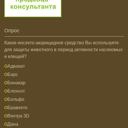
Опрос
Какое инсекто-акарицидное средство Вы используете
для защиты животного в период активности насекомых
и клещей?
Адвокат
Барс
Бинакар
Блохнэт
Больфо
Бравекто
Вектра 3D
Дана