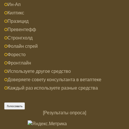
Ин-Ап
Килтикс
Празицид
Превентефф
Стронгхолд
Фолайн спрей
Форесто
Фронтлайн
Используете другое средство
Доверяете совету консультанта в ветаптеке
Каждый раз используете разные средства
[
Результаты опроса
]