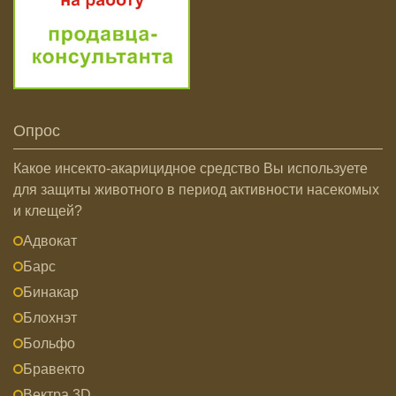
Опрос
Какое инсекто-акарицидное средство Вы используете
для защиты животного в период активности насекомых
и клещей?
Адвокат
Барс
Бинакар
Блохнэт
Больфо
Бравекто
Вектра 3D