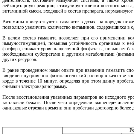
деятельность, состояние иммунной системы, а также кров
лейкоцитарную реакцию, стимулирует клетки костного мозга
витаминной смеси, входящей в состав препарата, нормализуют
Витамины присутствуют в гамавите в дозах, на порядок ниже 
позволило увеличить количество витаминов, содержащихся в о
В целом состав гамавита позволяет при его применении ко
иммуностимуляцией, повышая устойчивость организма к неб
фосфора, снижает уровень щелочной фосфатазы, повышает бак
необходимыми субстратами и другими метаболитами (витамина
других ресурсов.
В ранее проведенном нами опыте при введении гамавита сп
вводили внутривенно физиологический раствор в качестве кон
корде в течение 10 минут, определяя при этом длину пробег
снимали электрокардиограмму.
После восстановления указанных параметров до исходного ур
заставляли бежать. После чего определяли вышеперечисленн
одинаковые отрезки времени они пробегали достоверно более
Ре