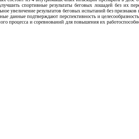
 улучшить спортивные результаты беговых лошадей без их пе
ьное увеличение результатов беговых испытаний без признаков
енные данные подтверждают перспективность и целесообразност
го процесса и соревнований для повышения их работоспособнос