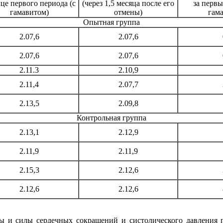
нце первого периода (с
(через 1,5 месяца после его
за первы
гамавитом)
отмены)
гам
Опытная группа
2.07,6
2.07,6
2.07,6
2.07,6
2.11.3
2.10,9
2.11,4
2.07,7
2.13,5
2.09,8
Контрольная группа
2.13,1
2.12,9
2.11,9
2.11,9
2.15,3
2.12,6
2.12,6
2.12,6
ы и силы сердечных сокращений и систолического давления по