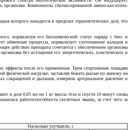
ирокого спектра биологической активности. Он индуцирует
ть организма. Компоненты сбалансированной амино-кислотно-
ция которого находится в пределах терапевтических доз), что
ого, нормализуя его биохимический статус наряду с био- и
ет обменные процессы, нормализует соотношение кальция и
щее действие препарата сочетается с обеспечением организма
организма без истощения его энергетических, пластических и
ие эффекты после его применения. Трем спортивным лошадям
ой физической нагрузке, заставляя бежать рысью по манежу на
ных сокращений и дыхания, измеряли артериальное давление и
вит в дозе 0,05 мл на
1 кг
массы тела и спустя 10 минут снова
ышалась работоспособность скелетных мышц, за счет чего за
Насколько улучшили, с