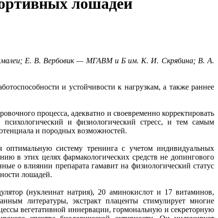
портивных лошадей
малеи; Е.
В. Вербовик
— МГАВМ и Б им. К. И. Скрябина; В. А.
отоспособности и устойчивости к нагрузкам, а также раннее
ровочного процесса, адекватно и своевременно корректировать
ь психологический и физиологический стресс, и тем самым
потенциала и породных возможностей.
ая оптимальную систему тренинга с учетом индивидуальных
ию в этих целях фармакологических средств не допингового
нные о влиянии препарата гамавит на физиологический статус
ности лошадей.
лятор (нуклеинат натрия), 20 аминокислот и 17 витаминов,
анным литературы, экстракт плаценты стимулирует многие
цессы вегетативной иннервации, гормональную и секреторную