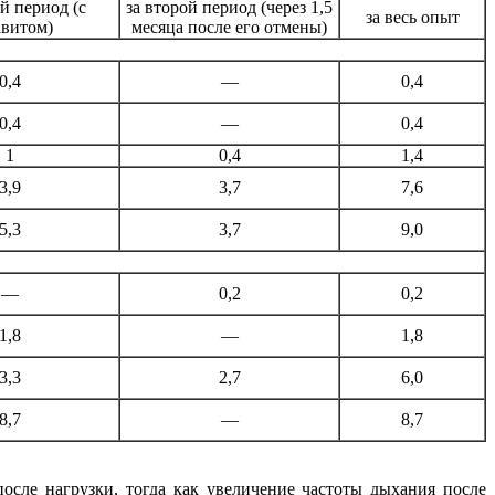
й период (с
за второй период (через 1,5
за весь опыт
авитом)
месяца после его отмены)
0,4
—
0,4
0,4
—
0,4
1
0,4
1,4
3,9
3,7
7,6
5,3
3,7
9,0
—
0,2
0,2
1,8
—
1,8
3,3
2,7
6,0
8,7
—
8,7
сле нагрузки, тогда как увеличение частоты дыхания после