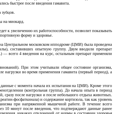
ались быстрее после введения гамавита.
 зубцов.
ы на миокард.
дет к увеличению их работоспособности, позволит показывать
спортивную форму и здоровье.
 на Центральном московском ипподроме (ЦМИ) была проведена
ылы), составивших опытную группу. Двум вводили препарат
л.) — всего 4 введения на курс, остальным препарат применяли
евнований). При этом учитывали общее состояние организма,
сле нагрузки во время применения гамавита (первый период), а
 данные с момента начала их испытания на ЦМИ). Кроме этого
енотделении (контрольная группа). До начала опыта в период
й, сразу после нагрузки и после небольшого отдыха животных.
реатин-фосфаткиназа) и содержание кортизола, так как уровень
ганизма при напряженной мышечной работе. В течение всего
з 10 минут после введения, что подтверждают данные ранее
омления, никаких отклонений от нормы в состоянии здоровья