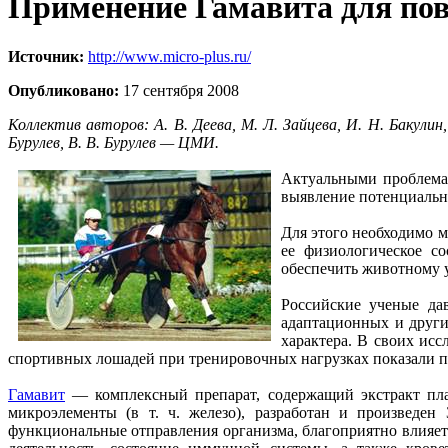
Применение Гамавита для по
Источник:
http://www.micro-plus.ru/
Опубликовано:
17 сентября 2008
Коллектив авторов: А.
В. Деева, М.
Л. Зайцева, И.
Н. Бакулин,
Бурулев, В. В. Бурулев — ЦМИ.
Актуальными проблемам
выявление потенциальн
Для этого необходимо м
ее физиологическое с
обеспечить животному у
Российские ученые да
адаптационных и други
характера. В своих ис
спортивных лошадей при тренировочных нагрузках показали п
Гамавит
— комплексный препарат, содержащий экстракт плац
микроэлементы (в т. ч. железо), разработан и произвед
функциональные отправления организма, благоприятно влияе