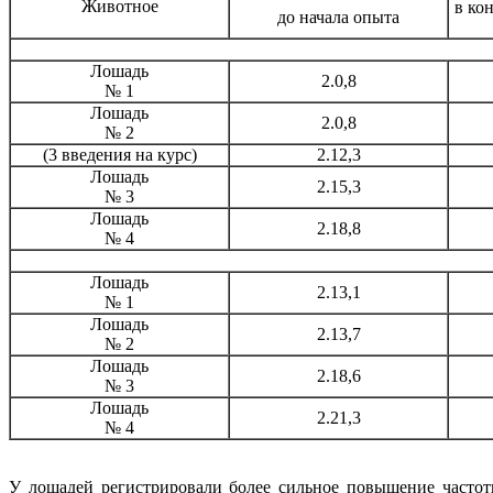
Животное
в ко
до начала опыта
Лошадь
2.0,8
№ 1
Лошадь
2.0,8
№ 2
(3 введения на курс)
2.12,3
Лошадь
2.15,3
№ 3
Лошадь
2.18,8
№ 4
Лошадь
2.13,1
№ 1
Лошадь
2.13,7
№ 2
Лошадь
2.18,6
№ 3
Лошадь
2.21,3
№ 4
У лошадей регистрировали более сильное повышение частот