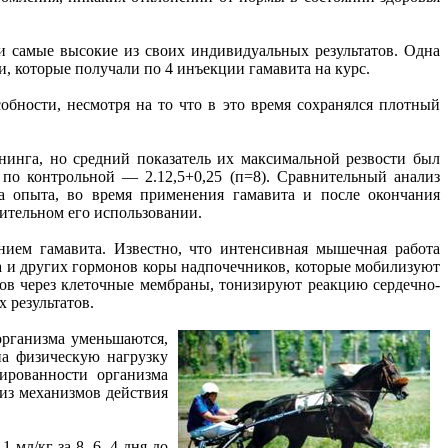
и самые высокие из своих индивидуальных результатов. Одна
, которые получали по 4 инъекции гамавита на курс.
обности, несмотря на то что в это время сохранялся плотный
нинга, но средний показатель их максимальной резвости был
 по контрольной — 2.12,5+0,25 (п=8). Сравнительный анализ
а опыта, во время применения гамавита и после окончания
лительном его использовании.
нием гамавита. Известно, что интенсивная мышечная работа
а и других гормонов коры надпочечников, которые мобилизуют
ов через клеточные мембраны, тонизируют реакцию сердечно-
 результатов.
организма уменьшаются,
на физическую нагрузку
ированности организма
из механизмов действия
мл/кг за 8, 6, 4 дня до