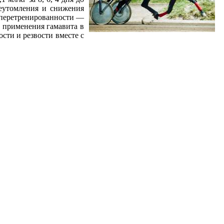
реутомления и снижения
 перетренированности —
ь применения гамавита в
ти и резвости вместе с