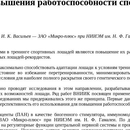
вышения работоспособности с
 И.
К. Васильев
— ЗАО «Микро-плюс» при НИИЭМ им. Н.
Ф. Га
и в тренинге спортивных лошадей являются повышение их раб
ых лошадей-рекордистов.
аксимально способствовать адаптации лошади к условиям трени
остояние во избежание перетренированности, минимизироват
словия для наиболее полного раскрытия своего генетического 
вно проводят исследования в этом направлении, разрабатыв
х возможностей лошади. Ряд работ ВНИИК посвящен применен
следованиях мы придерживались этого же принципа. Первые да
ерспективность его использования для повышения работоспособ
енты (ПАН) в качестве биогенного стимулятора, иммуномоду
ен ЗАО «Микро-плюс» при НИИЭМ им. Н. Ф. Гамалеи. По д
т на регуляторные функции центральной нервной системы и про