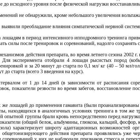
е до исходного уровня после физической нагрузки восстанавлив
менений не обнаружили, кроме небольшого увеличения вольтажа
 выявили преобладание влияния симпатической нервной систем
а лошадям в период интенсивного ипподромного тренинга приве
вать силы после тренировок и соревнований, надолго сохранять 
еханизмов действия препарата, во время летнего сезона
2002 г
.
. Для эксперимента отобрали 4 лошади рысистых пород (коб
енировкой и за 20 минут до старта по 0,1 мл/ кг (40 – 50 мл/го
 до старта (всего 3 введения на курс).
тервалом от 1 до 14 дней (в зависимости от расписания сор
вок, показатели резвости во время забегов, восстановление по
.
х же лошадей до применения гамавита (были проанализированы
пы, находящихся в аналогичных условиях тренинга в том же тр
ей опытной группы брали кровь непосредственно перед нагрузко
азатели (общий белок, альбумины, глюкоза, кальций, фосфор, к
изола) характеризует широту адаптационных возможностей ор
общетонизирующего действия препарата проявлялись уже чере
 соревнований у них не наблюдали признаков стресса и переут