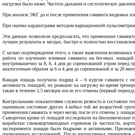
нагрузки было ниже. Частота дыхания и систолическое давлени
При анализе ЭКГ до и после применения гамавита видимых из
При оценке кардиограмм методом вариационной пульсометрии
Эти данные позволили предполагать, что применение гамавит
лучшие результаты в заездах, быстро и полностью восстанавли
С целью подтверждения этого, а также выяснения возможных м
работа по изучению влияния гамавита на беговых лошадей
внутримышечно за 8, 6, 4 дня до соревнований утром перед тр
аналогичным образом за 6 и 4 дня до соревнований и за 20 минут
Каждая лошадь получила подряд 4 – 6 курсов гамавита с ин
активность лошадей, их реакцию на нагрузку во время трениро
также в течение 1,5 месяцев после его отмены (первый период)
Контрольными показателями служили резвость и состояние те
оценивали состояние других 4 кобыл той же возрастной груп
применения гамавита и через месяц после его отмены у лошад
Сыворотки крови от лошадей исследовали на биохимические пок
выработки глюкокортикоидных гормонов (в частности, корт
эксперимента лошади были бодрыми и активными. Признаки 
проведенных исследований. После интенсивных тренировок и