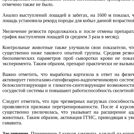
отмечено также не было.
Анализ выступлений лошадей в забегах, на
1600 м
показал, 
лошадь установила рекорд породы для кобыл данной возрастной
Увеличение резвости продолжалось и после отмены препарата
график выступления лошадей (в среднем 3 раза в месяц).
Контрольные животные также улучшили свои показатели, что
существенно ниже такового опытной группы. Средняя резвос
биохимических параметров проб сыворотки крови не показ
эксперимента. Таким образом, препарат практически не вызыва
Важно отметить, что выработка кортизола в ответ на физи
активирует гипоталамо-гипофизарно-надпочечниковую систему
белоксинтезирующие и гликоген-синтезирующие возможности 
сосудистой системы и повышают работоспособность скелетной 
Следует отметить, что при чрезмерных нагрузках способност
проявляются признаки перетренированности. После 4 курсов
существенно увеличилась, что указывает на расширение ад
животных. Таким образом, активация ГГНС, приводящая к уве
гамавита.
Заключение
. Применение 4 курсов гамавита, каждый из котор