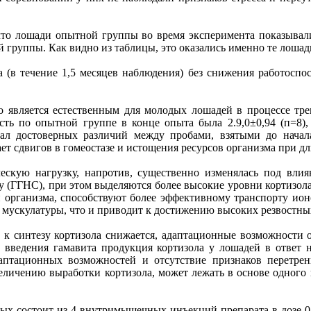
что лошади опытной группы во время эксперимента показывал
 группы. Как видно из таблицы, это оказались именно те лошади
 (в течение 1,5 месяцев наблюдения) без снижения работоспос
 является естественным для молодых лошадей в процессе тре
ть по опытной группе в конце опыта была 2.9,0±0,94 (п=8),
ал достоверных различий между пробами, взятыми до начал
ет сдвигов в гомеостазе и истощения ресурсов организма при д
ческую нагрузку, напротив, существенно изменялась под влия
 (ГГНС), при этом выделяются более высокие уровни кортизол
организма, способствуют более эффективному транспорту ион
мускулатуры, что и приводит к достижению высоких резвостных
ь к синтезу кортизола снижается, адаптационные возможности 
 введения гамавита продукция кортизола у лошадей в ответ 
аптационных возможностей и отсутствие признаков перетрен
личению выработки кортизола, может лежать в основе одного 
ых состоит из 4 внутримышечных инъекций препарата в дозе 0,1 