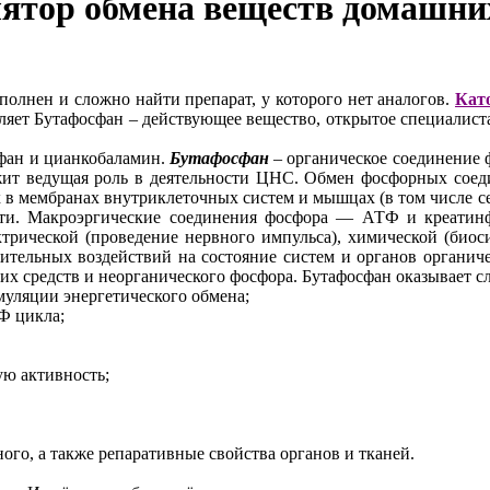
лятор обмена веществ домашн
олнен и сложно найти препарат, у которого нет аналогов.
Кат
вляет Бутафосфан – действующее вещество, открытое специалиста
сфан и цианкобаламин.
Бутафосфан
– органическое соединение 
ит ведущая роль в деятельности ЦНС. Обмен фосфорных соедин
 в мембранах внутриклеточных систем и мышцах (в том числе с
ости. Макроэргические соединения фосфора — АТФ и креатин
ктрической (проведение нервного импульса), химической (биос
ительных воздействий на состояние систем и органов органич
х средств и неорганического фосфора. Бутафосфан оказывает с
муляции энергетического обмена;
Ф цикла;
ую активность;
ного, а также репаративные свойства органов и тканей.