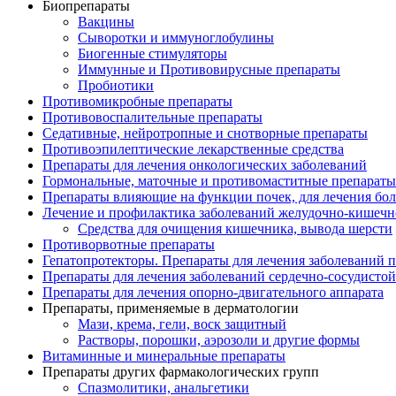
Биопрепараты
Вакцины
Сыворотки и иммуноглобулины
Биогенные стимуляторы
Иммунные и Противовирусные препараты
Пробиотики
Противомикробные препараты
Противовоспалительные препараты
Седативные, нейротропные и снотворные препараты
Противоэпилептические лекарственные средства
Препараты для лечения онкологических заболеваний
Гормональные, маточные и противомаститные препараты
Препараты влияющие на функции почек, для лечения бо
Лечение и профилактика заболеваний желудочно-
кишечн
Средства для очищения кишечника, вывода шерсти
Противорвотные препараты
Гепатопротекторы. Препараты для лечения заболеваний 
Препараты для лечения заболеваний сердечно-
сосудисто
Препараты для лечения опорно-
двигательного аппарата
Препараты, применяемые в дерматологии
Мази, крема, гели, воск защитный
Растворы, порошки, аэрозоли и другие формы
Витаминные и минеральные препараты
Препараты других фармакологических групп
Спазмолитики, анальгетики