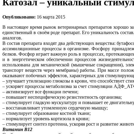
Катозал – уникальный стиму
Опубликовано:
16 марта 2015
В настоящее время рынок ветеринарных препаратов хорошо зап
единственный в своём роде препарат. Его уникальность соста
аналогов.
В состав препарата входят два действующих вещества: бутафо
ассимиляционные процессы в организме. Фосфору принадлеж
белков. Фосфор играет важную роль в процессах, протекающих
и в энергетическом обеспечении процессов жизнедеятельн
использована для механической (мышечные сокращения), эле
транспорт веществ через мембраны) работы. При массе полож
оказывают побочных эффектов, характерных для стимулирующи
– улучшает утилизацию глюкозы в крови, что способствует сти
– ускоряет процессы метаболизма за счет стимуляции АДФ_АТ
– активизирует все функции печени;
– повышает неспецифическую резистентность организма;
– стимулирует гладкую мускулатуру и повышает ее двигательн
– восстанавливает утомленную сердечную мышцу;
– стимулирует образование костной ткани;
– нормализует уровень кортизола в крови;
– стимулирует синтез протеина, ускоряя рост и развитие живот
Витамин В12