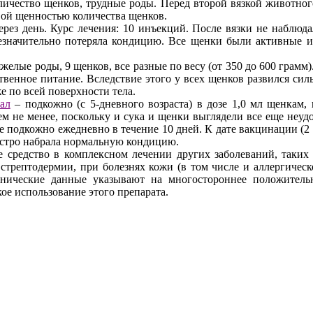
оличество щенков, трудные роды. Перед второй вязкой животног
вой щенностью количества щенков.
рез день. Курс лечения: 10 инъекций. После вязки не наблюда
езначительно потеряла кондицию. Все щенки были активные и
желые роды, 9 щенков, все разные по весу (от 350 до 600 грамм
енное питание. Вследствие этого у всех щенков развился силь
е по всей поверхности тела.
ал
– подкожно (с 5-дневного возраста) в дозе 1,0 мл щенкам, 
ем не менее, поскольку и сука и щенки выглядели все еще неуд
 суке подкожно ежедневно в течение 10 дней. К дате вакцинации 
быстро набрала нормальную кондицию.
 средство в комплексном лечении других заболеваний, таких к
 стрептодермии, при болезнях кожи (в том числе и аллергическо
инические данные указывают на многостороннее положитель
ое использование этого препарата.