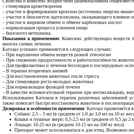
Свойства и комплекс воздействий цианкобаламина общеизвестн
– стимуляция кроветворения
– участие в формировании креатина (источника энергии мыше
– участие в биосинтезе ацетилхолина, оказывающего влияние 
– участие в жировом обмене и обмене карбоновых кислот
– нормализация процесса усвоения пищи
– биосинтез метионина.
Показания к применению
: Комплекс действующих веществ п
многих схемах лечения.
Катозал успешно применяется в следующих случаях:
– При нарушении обмена веществ разной этиологии
– При снижении продуктивности и работоспособности животн
– Для профилактики и лечения бесплодия и послеродовых осл
– В терапии вторичных анемий
– Для восстановления животных после стресса
– Для стимуляции роста молодых животных
– Для нормализации функций печени
– В качестве вспомогательной терапии при интоксикациях, ви
Использование Катозала в терапии различных заболеваний у
также помогает быстро восстановить животное в послеопераци
Дозировка и особенности применения
: Катозал применяется
Собаки: 2,5 – 5 мл (в среднем от 1,0 до 3,0 мл на 10 кг ве
Кошки и пушные звери: 0,5-2,5 мл (в среднем от 0,5 до 2 
Лошади: 10-25 мл (в среднем 10-15 мл на 100 кг веса)
Препарат может использоваться и для птиц. Возможно инъ