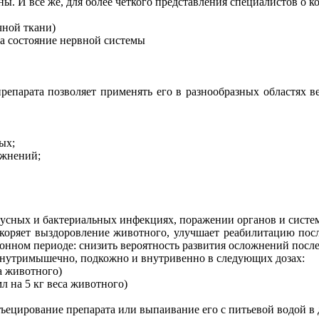
ы. И всё же, для более чёткого представления специалистов о 
чной ткани)
на состояние нервной системы
репарата позволяет применять его в разнообразных областях 
ых;
ожнений;
русных и бактериальных инфекциях, поражении органов и систе
скоряет выздоровление животного, улучшает реабилитацию посл
онном периоде: снизить вероятность развития осложнений после
 внутримышечно, подкожно и внутривенно в следующих дозах:
са животного)
мл на 5 кг веса животного)
ецирование препарата или выпаивание его с питьевой водой в д