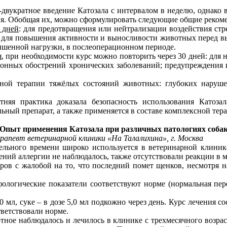
двукратное введение Катозала с интервалом в неделю, однако в
ия. Обобщая их, можно сформулировать следующие общие рекоме
 дней
: для предотвращения или нейтрализации воздействия стр
в; для повышения активности и выносливости животных перед вы
ышенной нагрузки, в послеоперационном периоде.
я
, при необходимости курс можно повторить через 30 дней: дл
зонных обострений хронических заболеваний; предупреждения 
ной терапии тяжёлых состояний животных: глубоких наруш
яя практика доказала безопасность использования Катозал
ьный препарат, а также применяется в составе комплексной тер
Опыт применения Катозала при различных патологиях соба
рапевт ветеринарной клиники «На Талалихина», г. Москва
ельного времени широко используется в ветеринарной клини
ний аллергии не наблюдалось, также отсутствовали реакции в м
оров с жалобой на то, что последний помет щенков, несмотря 
ологические показатели соответствуют норме (нормальная пере
 мл, суке – в дозе 5,0 мл подкожно через день. Курс лечения со
ветствовали норме.
отное наблюдалось и лечилось в клинике с трехмесячного возрас