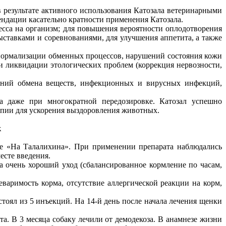
 результате активного использования Катозала ветеринарными
ндации касательно кратности применения Катозала.
есса на организм; для повышения вероятности оплодотворения
ставками и соревнованиями, для улучшения аппетита, а также
я нормализации обменных процессов, нарушений состояния кожи
и ликвидации этологических проблем (коррекция нервозности,
ений обмена веществ, инфекционных и вирусных инфекций,
а даже при многократной передозировке. Катозал успешно
апии для ускорения выздоровления животных.
к
ке «На Талалихина». При применении препарата наблюдались
есте введения.
на очень хороший уход (сбалансированное кормление по часам,
варимость корма, отсутствие аллергической реакции на корм,
стоял из 5 инъекций. На 14-й день после начала лечения щенки
та. В 3 месяца собаку лечили от демодекоза. В анамнезе жизни