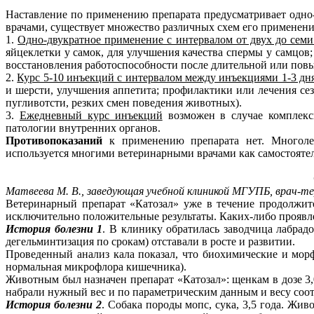
Наставление по применению препарата предусматривает одно-
врачами, существует множество различных схем его применен
1.
Одно-двукратное применение с интервалом от двух до семи
яйцеклетки у самок, для улучшения качества спермы у самцо
восстановления работоспособности после длительной или пов
2.
Курс 5-10 инъекций с интервалом между инъекциями 1-3 дн
и шерсти, улучшения аппетита; профилактики или лечения се
пугливотсти, резких смен поведения животных).
3.
Ежедневный курс инъекций
возможен в случае комплекс
патологии внутренних органов.
Противопоказаний
к применению препарата нет. Многолетн
используется многими ветеринарными врачами как самостоятел
Матвеева М. В., заведующая учебной клиникой МГУПБ, врач-те
Ветеринарный препарат «Катозал» уже в течение продолжит
исключительно положительные результаты. Каких-либо проявле
История болезни 1
. В клинику обратилась заводчица лабрад
дегельминтизация по срокам) отставали в росте и развитии.
Проведенный анализ кала показал, что биохимические и морф
нормальная микрофлора кишечника).
Животным был назначен препарат «Катозал»: щенкам в дозе 3,0
набрали нужный вес и по параметрическим данным и весу соот
История болезни 2
. Собака породы мопс, сука, 3,5 года. Жив