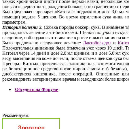
также: хронический цистит после первой вязки; небольшое к
повысить вероятность рождения большего по сравнению с пер
Был предложен препарат «Катозал» подкожно в дозе 3,0 мл че
помощи) родила 5 щенков. Во время кормления сука лишь н
параметрам.
История болезни 3.
Собака породы боксер, сука. В анамнезе тя
проводилось лечение антибиотиками. Щенки получали искусств
следствие, наблюдалось отставание в росте и высыпания на кож
Было предложено следующее лечение:
Лактобифадол
и
Катоз
Положительная динамика была отмечена уже через 10 дней. Т
Катозал через 14 дней в дозе 2,0 мл щенкам, и в дозе 5,0 мл
весу, высыпания на коже исчезли, после отъема щенков сука 
Препарат Катозал применялся в клинике как вспомогательное
реабилитационное средство после пироплазмоза и бабезиоза),
дисбактериоза кишечника, после операций. Описанные кл
рекомендовать ветеринарным врачам и заводчикам более широк
Обсудить на Форуме
Рекомендуем: