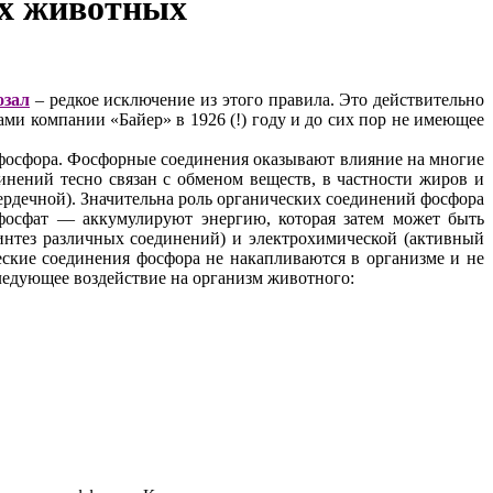
их животных
озал
– редкое исключение из этого правила. Это действительно
ми компании «Байер» в 1926 (!) году и до сих пор не имеющее
фосфора. Фосфорные соединения оказывают влияние на многие
ений тесно связан с обменом веществ, в частности жиров и
ердечной). Значительна роль органических соединений фосфора
фосфат — аккумулируют энергию, которая затем может быть
интез различных соединений) и электрохимической (активный
еские соединения фосфора не накапливаются в организме и не
ледующее воздействие на организм животного: