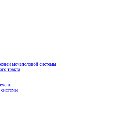
лезней мочеполовой системы
ого тракта
печени
й системы