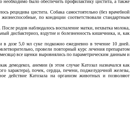
о необходимо было обеспечить профилактику цистита, а также
лось рецидива цистита. Собака самостоятельно (без врачебной
 жизнеспособные, по кондиции соответствовали стандартным
). После родов наблюдалось воспаление матки, нехватка молока,
ный дисбактериоз, вздутие и болезненность кишечника, и, как
и в дозе 5,0 мл суке подкожно ежедневно в течение 10 дней.
овлетворительно, провели повторный курс лечения препаратом
(2 месяца) все щенки выровнялись по параметрическим данным и
ак демодекоз, анемии (в этом случае Катозал назначался как
го характера), почек, сердца, печени, поджелудочной железы,
ное действие Катозала на организм животных и позволяют