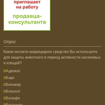
Опрос
Какое инсекто-акарицидное средство Вы используете
для защиты животного в период активности насекомых
и клещей?
Адвокат
Барс
Бинакар
Блохнэт
Больфо
Бравекто