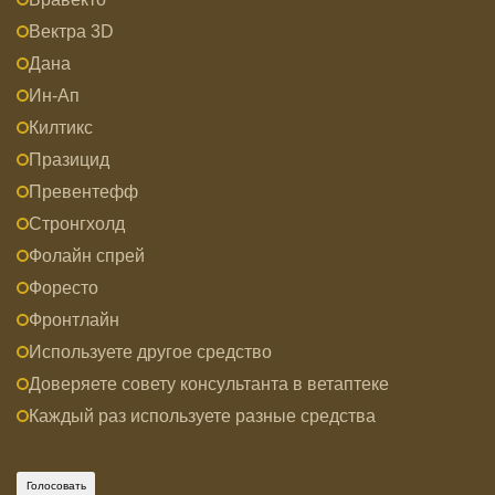
Вектра 3D
Дана
Ин-Ап
Килтикс
Празицид
Превентефф
Стронгхолд
Фолайн спрей
Форесто
Фронтлайн
Используете другое средство
Доверяете совету консультанта в ветаптеке
Каждый раз используете разные средства