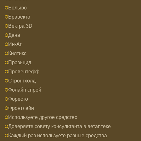
Больфо
Бравекто
Вектра 3D
Дана
Ин-Ап
Килтикс
Празицид
Превентефф
Стронгхолд
Фолайн спрей
Форесто
Фронтлайн
Используете другое средство
Доверяете совету консультанта в ветаптеке
Каждый раз используете разные средства