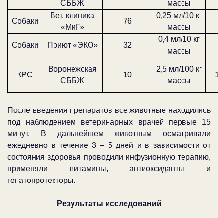
СББЖ
массы
Вет. клиника
0,25 мл/10 кг
Собаки
76
«МиГ»
массы
0,4 мл/10 кг
Собаки
Приют «ЭКО»
32
массы
Воронежская
2,5 мл/100 кг
КРС
10
1
СББЖ
массы
После введения препаратов все животные находились
под наблюдением ветеринарных врачей первые 15
минут. В дальнейшем животным осматривали
ежедневно в течение 3 – 5 дней и в зависимости от
состояния здоровья проводили инфузионную терапию,
применяли витамины, антиоксиданты и
гепатопротекторы.
Результаты исследований