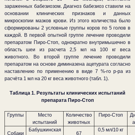
зараженных бабезиозом. Диагноз бабезиоз ставили на
основании клинических признаков и данных
микроскопии мазков крови. Из этого количества было
сформированы 2 условные группы коров по 5 голов в
каждой. В первой опытной группе лечение проводили
препаратом Пиро-Стоп, однократно внутримышечно в
область шеи из расчета 2,5 мл на 100 кг веса
животного. Во второй группе лечение проводили
препаратом на основе диминазена ацетурата согласно
наставлению по применению в виде 7 %-го р-ра из
расчёта 1 мл на 20 кг веса животного (табл. 1).
Таблица 1. Результаты клинических испытаний
препарата Пиро-Стоп
Группы
Место
Количество
Пиро-Стоп
Д
испытаний
животных
а
Бабушкинская
0,5 мл/10 кг
Собаки
67