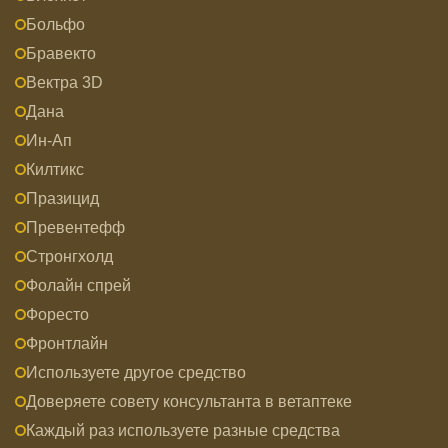
Больфо
Бравекто
Вектра 3D
Дана
Ин-Ап
Килтикс
Празицид
Превентефф
Стронгхолд
Фолайн спрей
Форесто
Фронтлайн
Используете другое средство
Доверяете совету консультанта в ветаптеке
Каждый раз используете разные средства