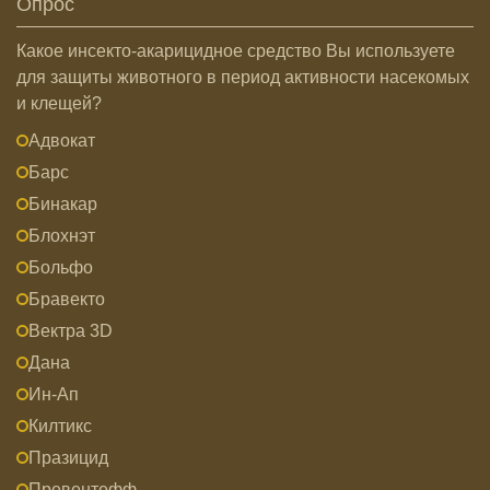
Опрос
Какое инсекто-акарицидное средство Вы используете
для защиты животного в период активности насекомых
и клещей?
Адвокат
Барс
Бинакар
Блохнэт
Больфо
Бравекто
Вектра 3D
Дана
Ин-Ап
Килтикс
Празицид
Превентефф