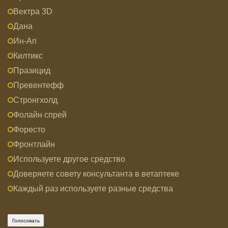
Вектра 3D
Дана
Ин-Ап
Килтикс
Празицид
Превентефф
Стронгхолд
Фолайн спрей
Форесто
Фронтлайн
Используете другое средство
Доверяете совету консультанта в ветаптеке
Каждый раз используете разные средства