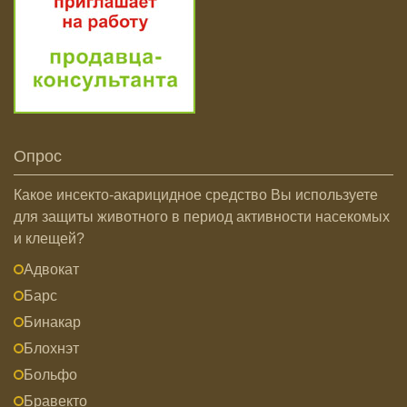
Опрос
Какое инсекто-акарицидное средство Вы используете
для защиты животного в период активности насекомых
и клещей?
Адвокат
Барс
Бинакар
Блохнэт
Больфо
Бравекто