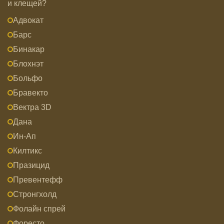
и клещей?
Адвокат
Барс
Бинакар
Блохнэт
Больфо
Бравекто
Вектра 3D
Дана
Ин-Ап
Килтикс
Празицид
Превентефф
Стронгхолд
Фолайн спрей
Форесто