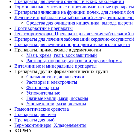
Препараты для лечения онкологических заболеваний
Гормональные, маточные и противомаститные препараты
Препараты влияющие на функции почек, для лечения бо
Лечение и профилактика заболеваний желудочно-
кишечн
Средства для очищения кишечника, вывода шерсти
Противорвотные препараты
Гепатопротекторы. Препараты для лечения заболеваний 
Препараты для лечения заболеваний сердечно-
сосудисто
Препараты для лечения опорно-
двигательного аппарата
Препараты, применяемые в дерматологии
Мази, крема, гели, воск защитный
Растворы, порошки, аэрозоли и другие формы
Витаминные и минеральные препараты
Препараты других фармакологических групп
Спазмолитики, анальгетики
Растворы и электролиты
Фитопрепараты
Успокоительные
Глазные капли, мази, лосьоны
Ушные капли, мази, лосьоны
Гомеопатические средства
Препараты для пчел
Препараты для рыб
Термоконтейнеры, Хладоэлементы
КОРМА