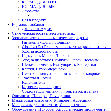
КОРМА ДЛЯ ПТИЦ
КОРМА ДЛЯ РЫБ
Лакомства
.
Нет в продаже
Кормовые добавки
ДЛЯ ЛОШАДЕЙ
Стимуляторы роста и веса животных
Зоогигиенические и косметические средства
Гигиена и уход для Лошадей
Globalvet Pet Products — косметика для животных и
Уход за полостью рта
Кормушки, Миски, Поилки
Уход за шерстью: Шампуни, Спреи, Лосьоны
Щетки, Расчески, Колтунорезы, Когтерезки
Клетки, Сумки-переноски
Пеленки, подгузники, впитывающие коврики
Туалеты и Лотки
Наполнители
Корректоры поведения
Средства для удаления пятен, меток и запаха
Ошейники, Поводки, Намордники
Маркировка животных, Блинкеры, Адресники
Микрочипы для животных, Сканеры чипов
Оборудование, Приборы, Хирургические инструменты