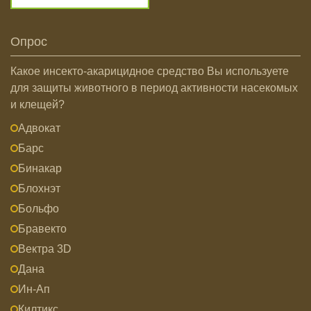
Опрос
Какое инсекто-акарицидное средство Вы используете
для защиты животного в период активности насекомых
и клещей?
Адвокат
Барс
Бинакар
Блохнэт
Больфо
Бравекто
Вектра 3D
Дана
Ин-Ап
Килтикс