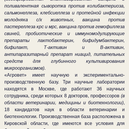
поливалентная сыворотка против колибактериоза,
сальмонеллеза, клебсиеллеза и протейной инфекции
молодняка с/х животных, вакцина против
пастереллеза крс и мрс, вакцина против гемофиллеза
свиней, пробиотические и иммуномодулирующие
препараты лактобактерин, бифидумбактерин,
бифилакт, Т-активин и В-активин,
антипаразитарный препарат ниацид, питательных
средств для глубинного культивирования
микроорганизмов)
.
«Агровет» имеет научную и экспериментально-
производственную базу. Три научные лаборатории
находятся в Москве, где работают 36 научных
сотрудника, среди которых 8 докторов, профессоров
(в
области ветеринарии, медицины и биотехнологии)
,
18 кандидатов наук в области ветеринарии и
биотехнологии. Производственная база расположена в
Кировской области, где имеются все условия для