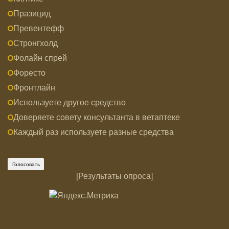
Празицид
Превентефф
Стронгхолд
Фолайн спрей
Форесто
Фронтлайн
Используете другое средство
Доверяете совету консультанта в ветаптеке
Каждый раз используете разные средства
[
Результаты опроса
]