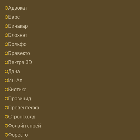
Адвокат
Барс
Бинакар
Блохнэт
Больфо
Бравекто
Вектра 3D
Дана
Ин-Ап
Килтикс
Празицид
Превентефф
Стронгхолд
Фолайн спрей
Форесто