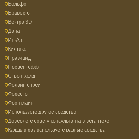
Больфо
Бравекто
Вектра 3D
Дана
Ин-Ап
Килтикс
Празицид
Превентефф
Стронгхолд
Фолайн спрей
Форесто
Фронтлайн
Используете другое средство
Доверяете совету консультанта в ветаптеке
Каждый раз используете разные средства