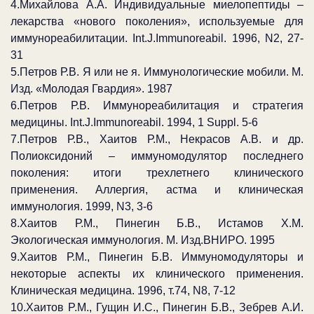
4.Михайлова А.А. Индивидуальные миелопептиды –
лекарства «нового поколения», используемые для
иммунореабилитации. Int.J.Immunoreabil. 1996, N2, 27-
31
5.Петров Р.В. Я или не я. Иммунологические мобили. М.
Изд. «Молодая Гвардия». 1987
6.Петров Р.В. Иммунореабилитация и стратегия
медицины. Int.J.Immunoreabil. 1994, 1 Suppl. 5-6
7.Петров Р.В., Хаитов Р.М., Некрасов А.В. и др.
Полиоксидоний – иммуномодулятор последнего
поколения: итоги трехлетнего клинического
применения. Аллергия, астма и клиническая
иммунология. 1999, N3, 3-6
8.Хаитов Р.М., Пинегин Б.В., Истамов Х.М.
Экологическая иммунология. М. Изд.ВНИРО. 1995
9.Хаитов Р.М., Пинегин Б.В. Иммуномодуляторы и
некоторые аспекты их клинического применения.
Клиническая медицина. 1996, т.74, N8, 7-12
10.Хаитов P.М., Гущин И.С., Пинегин Б.В., Зебрев А.И.