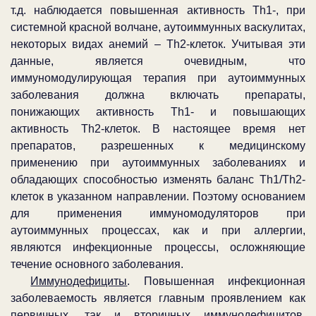
т.д. наблюдается повышенная активность
Th
1-, при
системной красной волчане, аутоиммунных васкулитах,
некоторых видах анемий –
Th
2-клеток. Учитывая эти
данные, является очевидным, что
иммуномодулирующая терапия при аутоиммунных
заболевания должна включать препараты,
понижающих активность
Th
1- и повышающих
активность
Th
2-клеток. В настоящее время нет
препаратов, разрешенных к медицинскому
применению при аутоиммунных заболеваниях и
обладающих способностью изменять баланс
Th
1/
Th
2-
клеток в указанном направлении. Поэтому основанием
для применения иммуномодуляторов при
аутоиммунных процессах, как и при аллергии,
являются инфекционные процессы, осложняющие
течение основного заболевания.
Иммунодефициты
. Повышенная инфекционная
заболеваемость является главным проявлением как
первичных, так и вторичных иммунодефицитов.