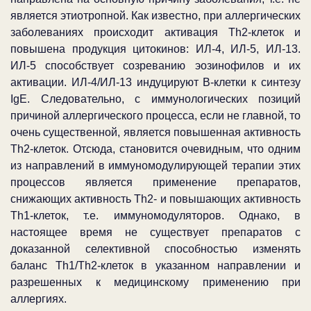
является этиотропной. Как известно, при аллергических
заболеваниях происходит активация
Th
2-клеток и
повышена продукция цитокинов: ИЛ-4, ИЛ-5, ИЛ-13.
ИЛ-5 способствует созреванию эозинофилов и их
активации. ИЛ-4/ИЛ-13 индуцируют В-клетки к синтезу
IgE
. Следовательно, с иммунологических позиций
причиной аллергического процесса, если не главной, то
очень существенной, является повышенная активность
Th
2-клеток. Отсюда, становится очевидным, что одним
из направлений в иммуномодулирующей терапии этих
процессов является применение препаратов,
снижающих активность
Th
2- и повышающих активность
Th
1-клеток, т.е. иммуномодуляторов. Однако, в
настоящее время не существует препаратов с
доказанной селективной способностью изменять
баланс
Th
1/
Th
2-клеток в указанном направлении и
разрешенных к медицинскому применению при
аллергиях.