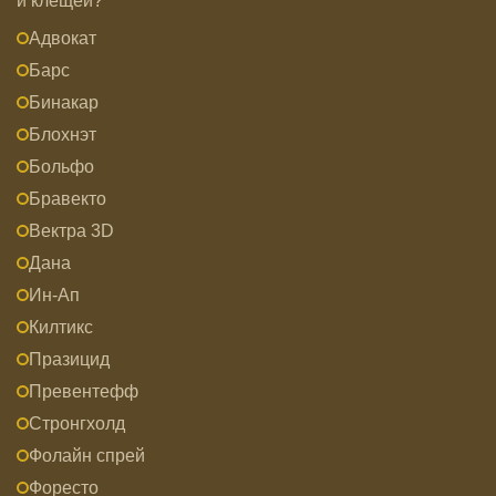
и клещей?
Адвокат
Барс
Бинакар
Блохнэт
Больфо
Бравекто
Вектра 3D
Дана
Ин-Ап
Килтикс
Празицид
Превентефф
Стронгхолд
Фолайн спрей
Форесто