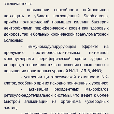
заключается в:
- повышении способности нейтрофилов
поглощать и убивать поглощённый
Staph
.
aureus
,
причём полиоксидоний повышает киллинг бактерий
нейтрофилами периферической крови как здоровых
доноров, так и больных хронической грануломатозной
болезнью;
- иммуномодулирурующем эффекте на
продукцию противовоспалительных цитокинов
мононуклерами периферической крови здоровых
доноров, что проявляется в понижении повышенных и
повышении пониженных уровней ИЛ-1, ИЛ-6, ФНО;
- усилении цитотоксической активности
NK
-
клеток, особенно при их исходно пониженных уровнях;
- активации резидентных макрофагов
ретикуло-эндотелиальной системы, что ведёт к более
быстрой элиминации из организма чужеродных
частиц;
- повышении естественной резистентности