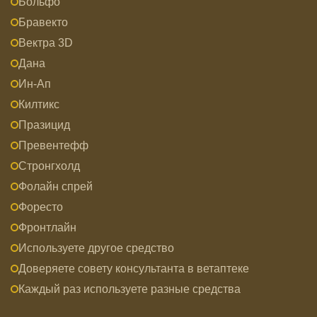
Больфо
Бравекто
Вектра 3D
Дана
Ин-Ап
Килтикс
Празицид
Превентефф
Стронгхолд
Фолайн спрей
Форесто
Фронтлайн
Используете другое средство
Доверяете совету консультанта в ветаптеке
Каждый раз используете разные средства