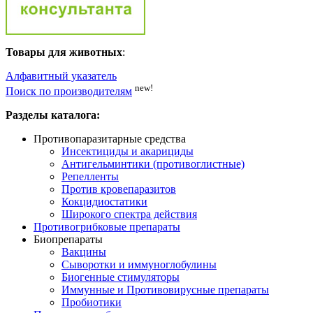
Товары для животных
:
Алфавитный указатель
new!
Поиск по производителям
Разделы каталога:
Противопаразитарные средства
Инсектициды и акарициды
Антигельминтики (противоглистные)
Репелленты
Против кровепаразитов
Кокцидиостатики
Широкого спектра действия
Противогрибковые препараты
Биопрепараты
Вакцины
Сыворотки и иммуноглобулины
Биогенные стимуляторы
Иммунные и Противовирусные препараты
Пробиотики