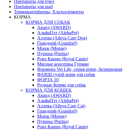
Препараты для пчел
Препараты для рыб
Термоконтейнеры, Хладоэлементы
КОРМА
КОРМА ДЛЯ СОБАК
Авард (AWARD)
АльфаПэт (AlphaPet)
Аллева (Alleva Care Dog)
Грандорф (Grandorf)
Монж (Monge)
Пурина (Purina)
Роял Канин (Royal Canin)
Мясные консервы Гурман
Фармина Vet Life, серия prime, беззерновая
ФАRШ сухой корм для собак
ФОРЗА 10
Родные Корма для собак
КОРМА ДЛЯ КОШЕК
Авард (AWARD)
АльфаПэт (AlphaPet)
Аллева (Alleva Care Cat)
Грандорф (Grandorf)
Монж (Monge)
Пурина (Purina)
Роял Канин (Royal Canin)