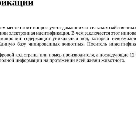
фикации
днем месте стоит вопрос учета домашних и сельскохозяйственны
 или электронная идентификация. В чем заключается этот инно
 микрочип содержащий уникальный код, который невозможно
 Единую базу чипированных животных. Носитель индентифи
цифровой код страны или номер производителя, а последующие 1
 полной информации на протяжении всей жизни животного.