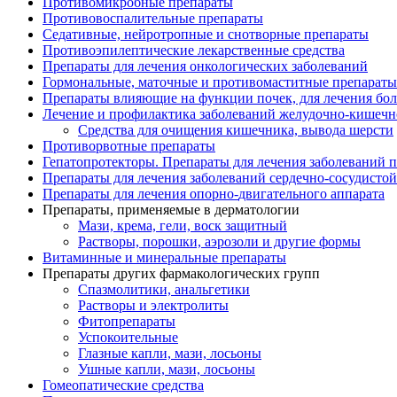
Противомикробные препараты
Противовоспалительные препараты
Седативные, нейротропные и снотворные препараты
Противоэпилептические лекарственные средства
Препараты для лечения онкологических заболеваний
Гормональные, маточные и противомаститные препараты
Препараты влияющие на функции почек, для лечения бо
Лечение и профилактика заболеваний желудочно-
кишечн
Средства для очищения кишечника, вывода шерсти
Противорвотные препараты
Гепатопротекторы. Препараты для лечения заболеваний 
Препараты для лечения заболеваний сердечно-
сосудисто
Препараты для лечения опорно-
двигательного аппарата
Препараты, применяемые в дерматологии
Мази, крема, гели, воск защитный
Растворы, порошки, аэрозоли и другие формы
Витаминные и минеральные препараты
Препараты других фармакологических групп
Спазмолитики, анальгетики
Растворы и электролиты
Фитопрепараты
Успокоительные
Глазные капли, мази, лосьоны
Ушные капли, мази, лосьоны
Гомеопатические средства