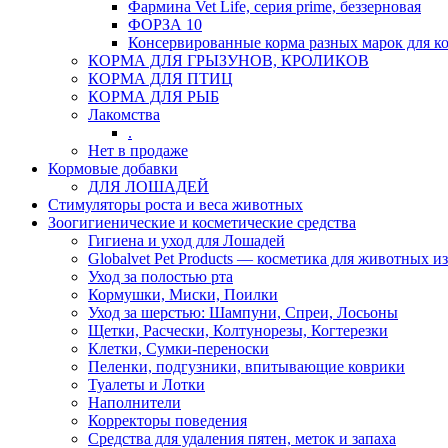
Фармина Vet Life, серия prime, беззерновая
ФОРЗА 10
Консервированные корма разных марок для к
КОРМА ДЛЯ ГРЫЗУНОВ, КРОЛИКОВ
КОРМА ДЛЯ ПТИЦ
КОРМА ДЛЯ РЫБ
Лакомства
.
Нет в продаже
Кормовые добавки
ДЛЯ ЛОШАДЕЙ
Стимуляторы роста и веса животных
Зоогигиенические и косметические средства
Гигиена и уход для Лошадей
Globalvet Pet Products — косметика для животных и
Уход за полостью рта
Кормушки, Миски, Поилки
Уход за шерстью: Шампуни, Спреи, Лосьоны
Щетки, Расчески, Колтунорезы, Когтерезки
Клетки, Сумки-переноски
Пеленки, подгузники, впитывающие коврики
Туалеты и Лотки
Наполнители
Корректоры поведения
Средства для удаления пятен, меток и запаха