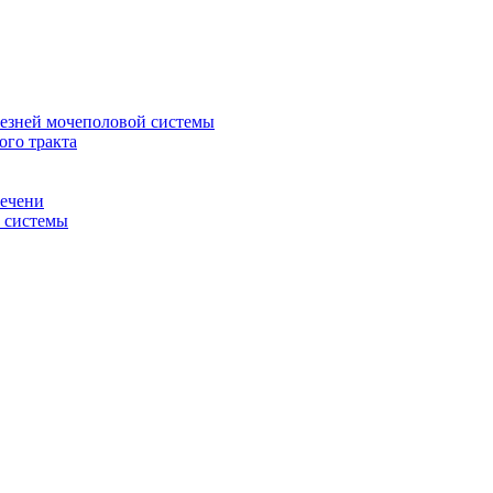
лезней мочеполовой системы
ого тракта
печени
й системы