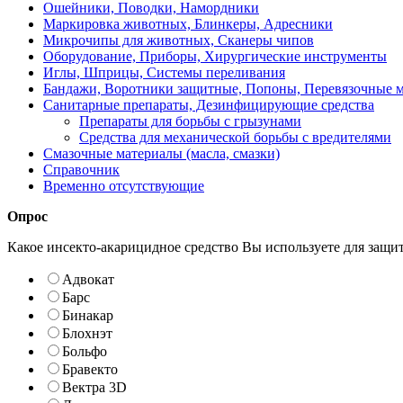
Ошейники, Поводки, Намордники
Маркировка животных, Блинкеры, Адресники
Микрочипы для животных, Сканеры чипов
Оборудование, Приборы, Хирургические инструменты
Иглы, Шприцы, Системы переливания
Бандажи, Воротники защитные, Попоны, Перевязочные 
Санитарные препараты, Дезинфицирующие средства
Препараты для борьбы с грызунами
Средства для механической борьбы с вредителями
Смазочные материалы (масла, смазки)
Справочник
Временно отсутствующие
Опрос
Какое инсекто-акарицидное средство Вы используете для защи
Адвокат
Барс
Бинакар
Блохнэт
Больфо
Бравекто
Вектра 3D