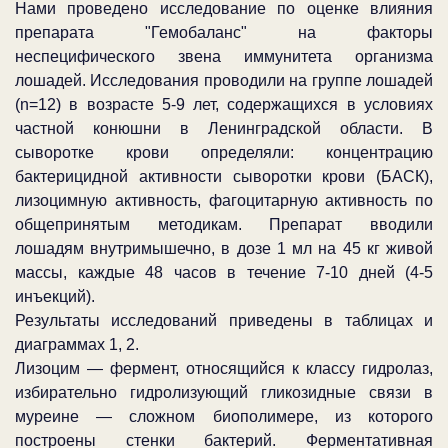
Нами проведено исследование по оценке влияния
препарата "Гемобаланс" на факторы
неспецифического звена иммунитета организма
лошадей. Исследования проводили на группе лошадей
(n=12) в возрасте 5-9 лет, содержащихся в условиях
частной конюшни в Ленинградской области. В
сыворотке крови определяли: концентрацию
бактерицидной активности сыворотки крови (БАСК),
лизоцимную активность, фагоцитарную активность по
общепринятым методикам. Препарат вводили
лошадям внутримышечно, в дозе 1 мл на
45 кг
живой
массы, каждые 48 часов в течение 7-10 дней (4-5
инъекций).
Результаты исследований приведены в таблицах и
диаграммах 1, 2.
Лизоцим — фермент, относящийся к классу гидролаз,
избирательно гидролизующий гликозидные связи в
муреине — сложном биополимере, из которого
построены стенки бактерий. Ферментативная