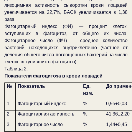
лизоцимная активность сыворотки крови лощадей
увеличивается на 22,7%, БАСК увеличивается в 1,38
раза.
Фагоцитарный индекс (ФИ) — процент клеток,
вступивших в фагоцитоз, от общего их числа.
Фагоцитарное число (ФЧ) — среднее количество
бактерий, находящихся внутриклеточно (частное от
деления общего числа поглощенных бактерий на число
клеток, вступивших в фагоцитоз).
Таблица 2.
Показатели фагоцитоза в крови лошадей
№
Показатель
Ед.
До примен
изм.
1
Фагоцитарный индекс
%
0,95±0,03
2
Фагоцитарная активность
%
41,36±2,20
3
Фагоцитарное число
%
1,44±0,45