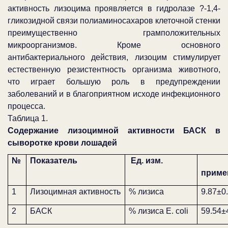
активность лизоцима проявляется в гидролазе ?-1,4-
гликозидной связи полиаминосахаров клеточной стенки
преимущественно грамположительных
микроорганизмов. Кроме основного
антибактериального действия, лизоцим стимулирует
естественную резистентность организма животного,
что играет большую роль в предупреждении
заболеваний и в благоприятном исходе инфекционного
процесса.
Таблица 1.
Содержание лизоцимной активности БАСК в
сыворотке крови лошадей
№
Показатель
Ед. изм.
приме
1
Лизоцимная активность
% лизиса
9.87±0
2
БАСК
% лизиса E. coli
59.54±