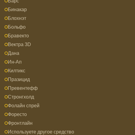
Барс
Бинакар
Блохнэт
Больфо
Бравекто
Вектра 3D
Дана
Ин-Ап
Килтикс
Празицид
Превентефф
Стронгхолд
Фолайн спрей
Форесто
Фронтлайн
Используете другое средство