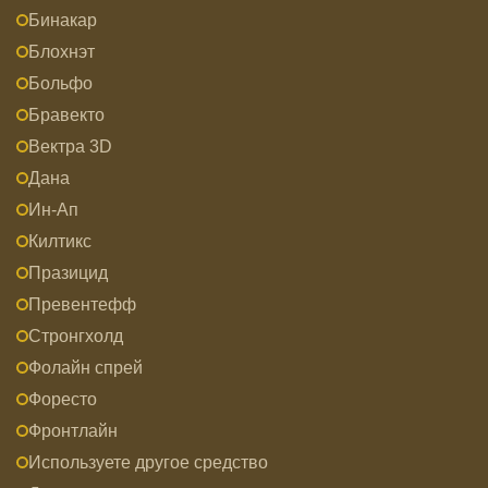
Бинакар
Блохнэт
Больфо
Бравекто
Вектра 3D
Дана
Ин-Ап
Килтикс
Празицид
Превентефф
Стронгхолд
Фолайн спрей
Форесто
Фронтлайн
Используете другое средство