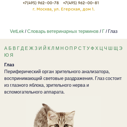
+7(495) 962-00-78
+7(495) 962-00-81
г. Москва, ул. Егерская, дом 1.
VetLek
/
Словарь ветеринарных терминов
/
Г
/ Глаз
А
Б
В
Г
Д
Е
Ж
З
И
Й
К
Л
М
Н
О
П
Р
С
Т
У
Ф
Х
Ц
Ч
Ш
Щ
Э
Ю
Я
Глаз
Периферический орган зрительного анализатора,
воспринимающий световые раздражения. Глаз состоит
из глазного яблока, зрительного нерва и
вспомогательного аппарата.