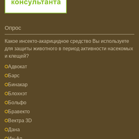
Опрос
Какое инсекто-акарицидное средство Вы используете
для защиты животного в период активности насекомых
и клещей?
Адвокат
Барс
Бинакар
Блохнэт
Больфо
Бравекто
Вектра 3D
Дана
Ин-Ап