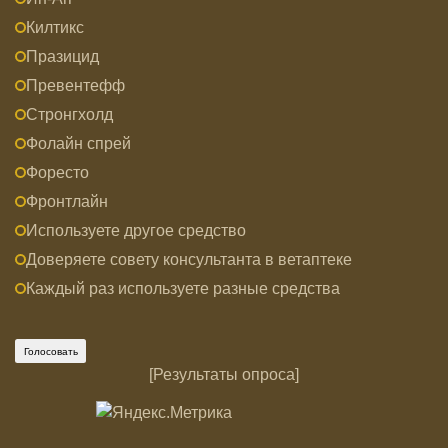
Килтикс
Празицид
Превентефф
Стронгхолд
Фолайн спрей
Форесто
Фронтлайн
Используете другое средство
Доверяете совету консультанта в ветаптеке
Каждый раз используете разные средства
[
Результаты опроса
]