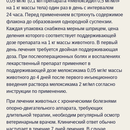
0,05 мг/кг (0,1 мл препарата «Мелоксидил 0,5 мг/мл»
на 1 кг массы тела) один раз в день с интервалом
24 часа. Перед применением встряхнуть содержимое
флакона до образования однородной суспензии.
Каждая упаковка снабжена мерным шприцем, цена
деления которого соответствует поддерживающей
дозе препарата на 1 кг массы животного. В первый
день лечения требуется двойная поддерживающая
доза. При послеоперационных болях и воспалениях
лекарственный препарат применяют в
поддерживающей дозе мелоксикама 0,05 мг/кг массы
животного до 4 дней после первого инъекционного
введения раствора мелоксикама 2 мг/мл согласно
инструкции по применению.
При лечении животных с хроническими болезнями
опорно-двигательного аппарата, требующих
длительной терапии, необходим регулярный осмотр
ветеринарным врачом. Клинический ответ обычно
наступает в течение 7 дней лечения. В случае