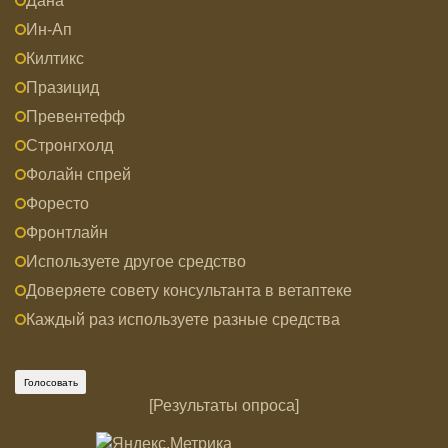
Дана
Ин-Ап
Килтикс
Празицид
Превентефф
Стронгхолд
Фолайн спрей
Форесто
Фронтлайн
Используете другое средство
Доверяете совету консультанта в ветаптеке
Каждый раз используете разные средства
[
Результаты опроса
]