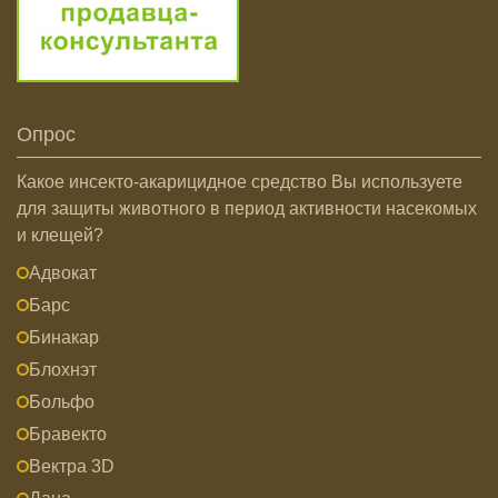
Опрос
Какое инсекто-акарицидное средство Вы используете
для защиты животного в период активности насекомых
и клещей?
Адвокат
Барс
Бинакар
Блохнэт
Больфо
Бравекто
Вектра 3D