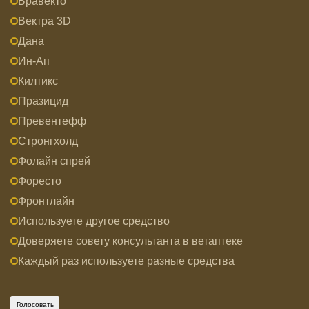
Бравекто
Вектра 3D
Дана
Ин-Ап
Килтикс
Празицид
Превентефф
Стронгхолд
Фолайн спрей
Форесто
Фронтлайн
Используете другое средство
Доверяете совету консультанта в ветаптеке
Каждый раз используете разные средства