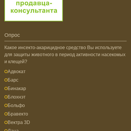
Опрос
Какое инсекто-акарицидное средство Вы используете
для защиты животного в период активности насекомых
и клещей?
Адвокат
Барс
Бинакар
Блохнэт
Больфо
Бравекто
Вектра 3D
Дана