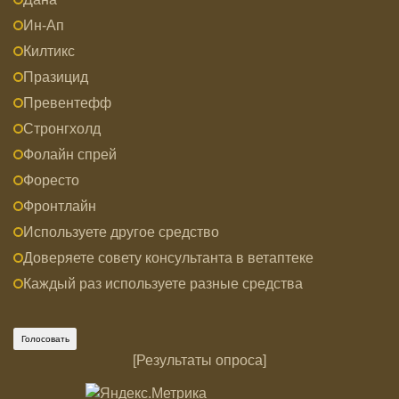
Ин-Ап
Килтикс
Празицид
Превентефф
Стронгхолд
Фолайн спрей
Форесто
Фронтлайн
Используете другое средство
Доверяете совету консультанта в ветаптеке
Каждый раз используете разные средства
[
Результаты опроса
]