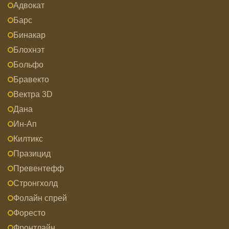
Адвокат
Барс
Бинакар
Блохнэт
Больфо
Бравекто
Вектра 3D
Дана
Ин-Ап
Килтикс
Празицид
Превентефф
Стронгхолд
Фолайн спрей
Форесто
Фронтлайн