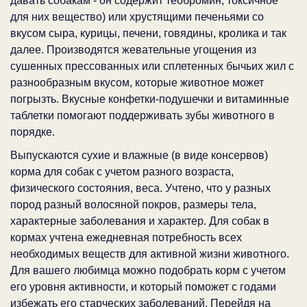
давать собакам - он содержит теобромин, токсичное
для них вещество) или хрустящими печеньями со
вкусом сыра, курицы, печени, говядины, кролика и так
далее. Производятся жевательные угощения из
сушенных прессованных или сплетенных бычьих жил с
разнообразным вкусом, которые животное может
погрызть. Вкусные конфетки-подушечки и витаминные
таблетки помогают поддерживать зубы животного в
порядке.
Выпускаются сухие и влажные (в виде консервов)
корма для собак с учетом разного возраста,
физического состояния, веса. Учтено, что у разных
пород разный волосяной покров, размеры тела,
характерные заболевания и характер. Для собак в
кормах учтена ежедневная потребность всех
необходимых веществ для активной жизни животного.
Для вашего любимца можно подобрать корм с учетом
его уровня активности, и который поможет с годами
избежать его старческих заболеваний. Перейдя на