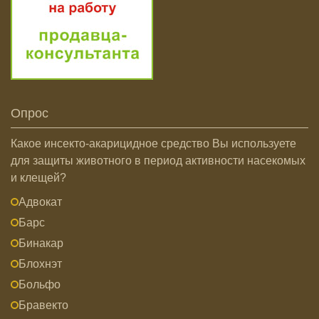
Опрос
Какое инсекто-акарицидное средство Вы используете
для защиты животного в период активности насекомых
и клещей?
Адвокат
Барс
Бинакар
Блохнэт
Больфо
Бравекто