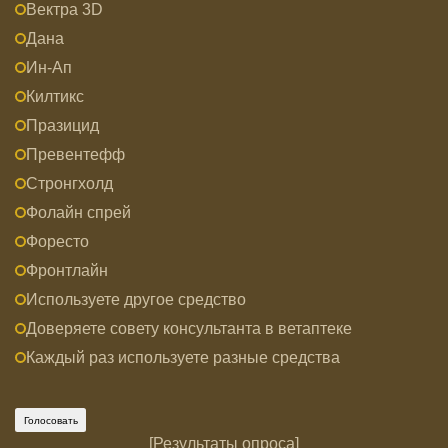
Вектра 3D
Дана
Ин-Ап
Килтикс
Празицид
Превентефф
Стронгхолд
Фолайн спрей
Форесто
Фронтлайн
Используете другое средство
Доверяете совету консультанта в ветаптеке
Каждый раз используете разные средства
[
Результаты опроса
]