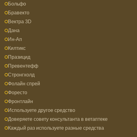
Больфо
Бравекто
Вектра 3D
Дана
Ин-Ап
Килтикс
Празицид
Превентефф
Стронгхолд
Фолайн спрей
Форесто
Фронтлайн
Используете другое средство
Доверяете совету консультанта в ветаптеке
Каждый раз используете разные средства