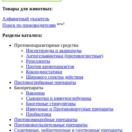
Товары для животных
:
Алфавитный указатель
new!
Поиск по производителям
Разделы каталога:
Противопаразитарные средства
Инсектициды и акарициды
Антигельминтики (противоглистные)
Репелленты
Против кровепаразитов
Кокцидиостатики
Широкого спектра действия
Противогрибковые препараты
Биопрепараты
Вакцины
Сыворотки и иммуноглобулины
Биогенные стимуляторы
Иммунные и Противовирусные препараты
Пробиотики
Противомикробные препараты
Противовоспалительные препараты
Седативные, нейротропные и снотворные препараты