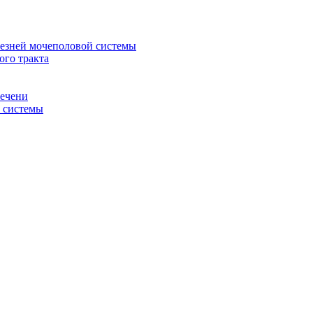
лезней мочеполовой системы
ого тракта
печени
й системы