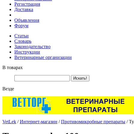
Регистрация
Доставка
Объявления
Форум
Статьи
Словарь
Законодательство
Инструкции
Ветеринарные организации
В товарах
Везде
VetLek
/
Интернет-магазин
/
Противомикробные препараты
/ Ту