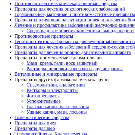
Противоэпилептические лекарственные средства
Препараты для лечения онкологических заболеваний
Гормональные, маточные и противомаститные препараты
Препараты влияющие на функции почек, для лечения бо
Лечение и профилактика заболеваний желудочно-
кишечн
Средства для очищения кишечника, вывода шерсти
Противорвотные препараты
Гепатопротекторы. Препараты для лечения заболеваний 
Препараты для лечения заболеваний сердечно-
сосудисто
Препараты для лечения опорно-
двигательного аппарата
Препараты, применяемые в дерматологии
Мази, крема, гели, воск защитный
Растворы, порошки, аэрозоли и другие формы
Витаминные и минеральные препараты
Препараты других фармакологических групп
Спазмолитики, анальгетики
Растворы и электролиты
Фитопрепараты
Успокоительные
Глазные капли, мази, лосьоны
Ушные капли, мази, лосьоны
Гомеопатические средства
Препараты для пчел
Препараты для рыб
Термоконтейнеры, Хладоэлементы