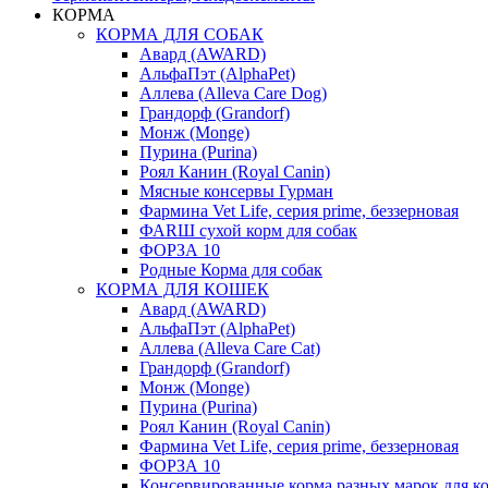
КОРМА
КОРМА ДЛЯ СОБАК
Авард (AWARD)
АльфаПэт (AlphaPet)
Аллева (Alleva Care Dog)
Грандорф (Grandorf)
Монж (Monge)
Пурина (Purina)
Роял Канин (Royal Canin)
Мясные консервы Гурман
Фармина Vet Life, серия prime, беззерновая
ФАRШ сухой корм для собак
ФОРЗА 10
Родные Корма для собак
КОРМА ДЛЯ КОШЕК
Авард (AWARD)
АльфаПэт (AlphaPet)
Аллева (Alleva Care Cat)
Грандорф (Grandorf)
Монж (Monge)
Пурина (Purina)
Роял Канин (Royal Canin)
Фармина Vet Life, серия prime, беззерновая
ФОРЗА 10
Консервированные корма разных марок для к