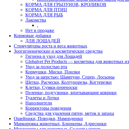
КОРМА ДЛЯ ГРЫЗУНОВ, КРОЛИКОВ
КОРМА ДЛЯ ПТИЦ
КОРМА ДЛЯ РЫБ
Лакомства
.
Нет в продаже
Кормовые добавки
ДЛЯ ЛОШАДЕЙ
Стимуляторы роста и веса животных
Зоогигиенические и косметические средства
Гигиена и уход для Лошадей
Globalvet Pet Products — косметика для животных и
Уход за полостью рта
Кормушки, Миски, Поилки
Уход за шерстью: Шампуни, Спреи, Лосьоны
Щетки, Расчески, Колтунорезы, Когтерезки
Клетки, Сумки-переноски
Пеленки, подгузники, впитывающие коврики
Туалеты и Лотки
Наполнители
Корректоры поведения
Средства для удаления пятен, меток и запаха
Ошейники, Поводки, Намордники
Маркировка животных, Блинкеры, Адресники
Микрочипы для животных, Сканеры чипов