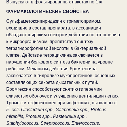
Выпускают в фольгированных пакетах по 1 кг.
ФАРМАКОЛОГИЧЕСКИЕ СВОЙСТВА
Сульфаметоксипиридазин с триметопримом,
входящие в состав препарата, в ассоциации
обладают широким спектром действия по отношению
к микроорганизмам, препятствуя синтезу
тетрагидрофолиевой кислоты в бактериальной
клетке. Действие тетрациклина заключается в
нарушении белкового синтеза бактерии на уровне
рибосом. Механизм действия бромгексина
заключается в гидролизе мукопротеинов, основных
составляющих секрета дыхательных путей.
Бромгексин способствуют снятию гиперемии
слизистых оболочек и улучшению вентиляции легких.
Тромексин эффективен при инфекциях, вызванных:
E. coli, Clostridium spp., Salmonella spp., Proteus
mirabilis, Proteus spp., Pasteurella spp.,
Staphylococcus, Streptococcus, Enterococcus,