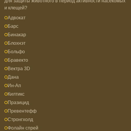
для защиты животного в период активности насекомых
и клещей?
Адвокат
Барс
Бинакар
Блохнэт
Больфо
Бравекто
Вектра 3D
Дана
Ин-Ап
Килтикс
Празицид
Превентефф
Стронгхолд
Фолайн спрей