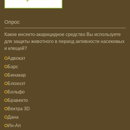
Опрос
Какое инсекто-акарицидное средство Вы используете
для защиты животного в период активности насекомых
и клещей?
Адвокат
Барс
Бинакар
Блохнэт
Больфо
Бравекто
Вектра 3D
Дана
Ин-Ап