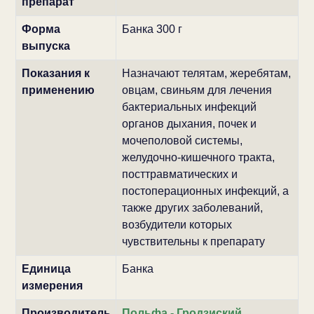
препарат
Форма
Банка 300 г
выпуска
Показания к
Назначают телятам, жеребятам,
применению
овцам, свиньям для лечения
бактериальных инфекций
органов дыхания, почек и
мочеполовой системы,
желудочно-кишечного тракта,
посттравматических и
постоперационных инфекций, а
также других заболеваний,
возбудители которых
чувствительны к препарату
Единица
Банка
измерения
Производитель
Польфа - Гродзиский