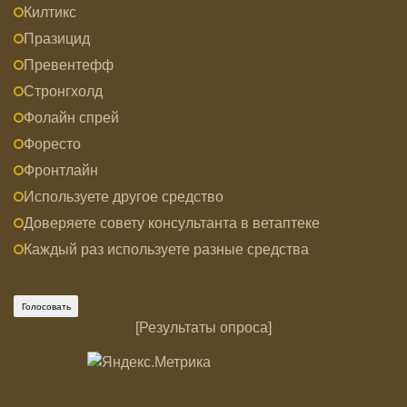
Килтикс
Празицид
Превентефф
Стронгхолд
Фолайн спрей
Форесто
Фронтлайн
Используете другое средство
Доверяете совету консультанта в ветаптеке
Каждый раз используете разные средства
[
Результаты опроса
]